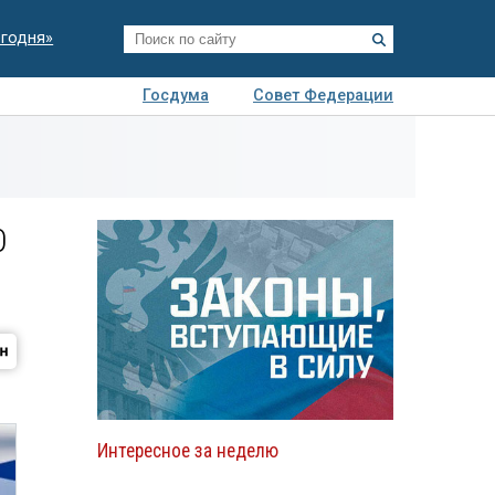
егодня»
Госдума
Совет Федерации
я
Авто
Недвижимость
Технологии
иза
0
Интересное за неделю