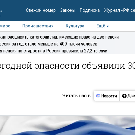
Свежий номер
Законы
Подписка
Журнал «РФ с
ия
и
 мире
Происшествия
Культура
Ещё
Медиацентр
Интервью
Колумнисты
Делова
ил расширить категории лиц, имеющих право на две пенсии
эксперт
оссии за год стало меньше на 409 тысяч человек
я пенсия по старости в России превысила 27,2 тысячи
огодной опасности объявили 3
е
Читать нас в