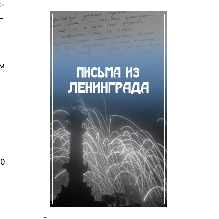
а»
-
ям
80