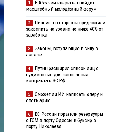
В Абхазии впервые пройдёт
1
масштабный молодёжный форум
Пенсию по старости предложили
2
закрепить на уровне не ниже 40% от
заработка
Законы, вступающие в силу в
3
августе
Путин расширил список лиц с
4
судимостью для заключения
контракта с ВС РФ
Сможет ли ИИ написать оперу и
5
спеть арию
ВС России поразили резервуары
6
с ГСМ в порту Одессы и буксир в
порту Николаева