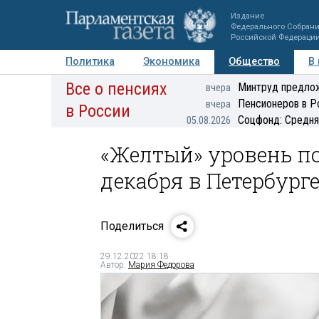
Издание
Федерального Собран
Российской Федераци
Политика
Экономика
Общество
В
Все о пенсиях
Фото
Авторы
Персоны
Мнения
Регионы
Минтруд предлож
вчера
Пенсионеров в Р
вчера
в России
Соцфонд: Средня
05.08.2026
«Желтый» уровень п
декабря в Петербург
Поделиться
29.12.2022 18:18
Автор:
Мария Федорова