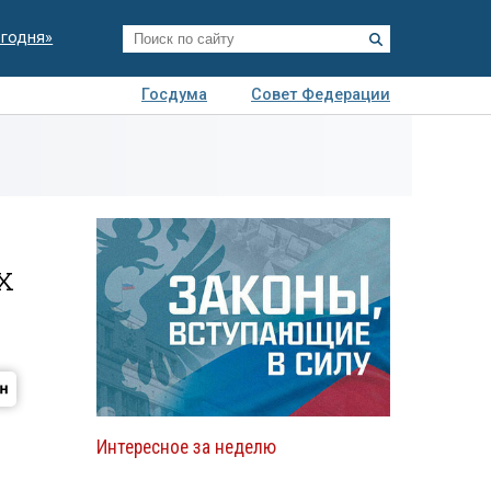
егодня»
Госдума
Совет Федерации
я
Авто
Недвижимость
Технологии
иза
х
Интересное за неделю