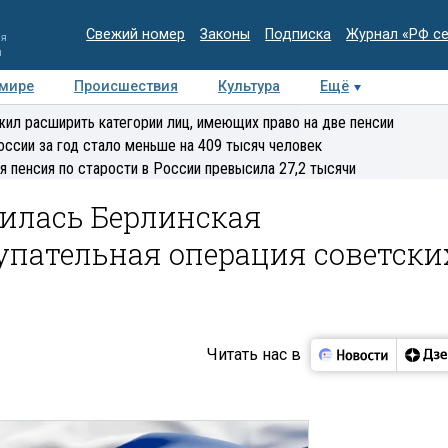
Свежий номер
Законы
Подписка
Журнал «РФ с
ия
и
 мире
Происшествия
Культура
Ещё
Медиацентр
Интервью
Колумнисты
Делова
ил расширить категории лиц, имеющих право на две пенсии
эксперт
оссии за год стало меньше на 409 тысяч человек
я пенсия по старости в России превысила 27,2 тысячи
шилась Берлинская
упательная операция советски
Читать нас в