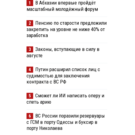
В Абхазии впервые пройдёт
1
масштабный молодёжный форум
Пенсию по старости предложили
2
закрепить на уровне не ниже 40% от
заработка
Законы, вступающие в силу в
3
августе
Путин расширил список лиц с
4
судимостью для заключения
контракта с ВС РФ
Сможет ли ИИ написать оперу и
5
спеть арию
ВС России поразили резервуары
6
с ГСМ в порту Одессы и буксир в
порту Николаева