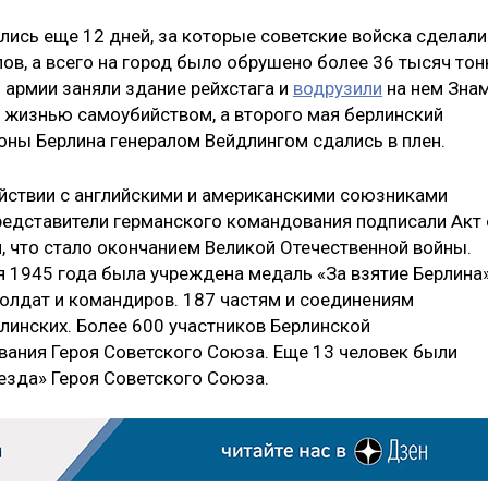
ись еще 12 дней, за которые советские войска сделали
лов, а всего на город было обрушено более 36 тысяч тон
й армии заняли здание рейхстага и
водрузили
на нем Зна
с жизнью самоубийством, а второго мая берлинский
оны Берлина генералом Вейдлингом сдались в плен.
ействии с английскими и американскими союзниками
представители германского командования подписали Акт 
, что стало окончанием Великой Отечественной войны.
 1945 года была учреждена медаль «За взятие Берлина»
олдат и командиров. 187 частям и соединениям
линских. Более 600 участников Берлинской
вания Героя Советского Союза. Еще 13 человек были
езда» Героя Советского Союза.