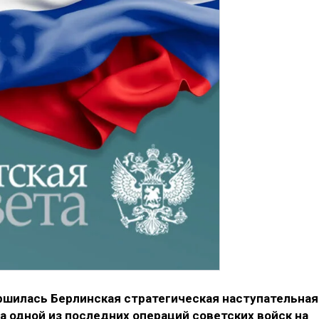
вершилась Берлинская стратегическая наступательная
а одной из последних операций советских войск на