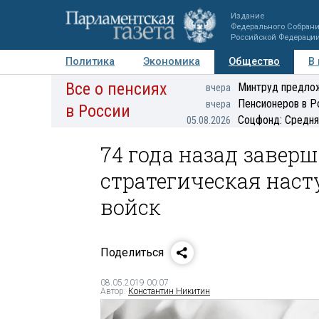
Издание
Федерального Собран
Российской Федераци
Политика
Экономика
Общество
В
Все о пенсиях
Фото
Авторы
Персоны
Мнения
Регионы
Минтруд предлож
вчера
Пенсионеров в Р
вчера
в России
Соцфонд: Средня
05.08.2026
74 года назад завер
стратегическая наст
войск
Поделиться
08.05.2019 00:07
Автор:
Константин Никитин