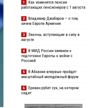
Как изменятся пенсии
1
работающих пенсионеров с 1 августа
Владимир Джабаров — о том,
2
зачем Европе Армения
Законы, вступающие в силу в
3
августе
В МИД России заявили о
4
подготовке Европы к войне с
Россией
В Абхазии впервые пройдёт
5
масштабный молодёжный форум
Ереван рубит сук, на котором
6
сидит