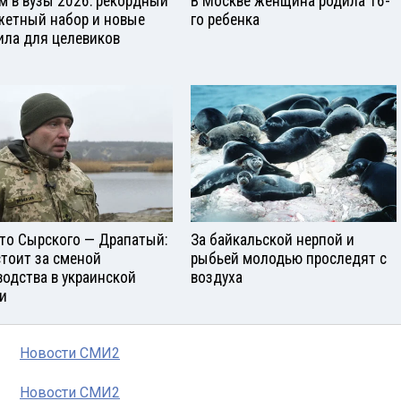
м в вузы 2026: рекордный
В Москве женщина родила 16-
етный набор и новые
го ребенка
ила для целевиков
то Сырского — Драпатый:
За байкальской нерпой и
стоит за сменой
рыбьей молодью проследят с
водства в украинской
воздуха
и
Новости СМИ2
Новости СМИ2