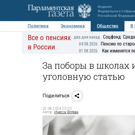
Издание
Федерального Собран
Российской Федераци
Политика
Экономика
Общество
В
Все о пенсиях
Фото
Авторы
Персоны
Мнения
Регионы
Соцфонд: Средн
два дня назад
Пенсию по старо
04.08.2026
в России
Как изменятся п
01.08.2026
За поборы в школах 
уголовную статью
Поделиться
02.08.2024 23:20
Автор:
Инесса Фотева