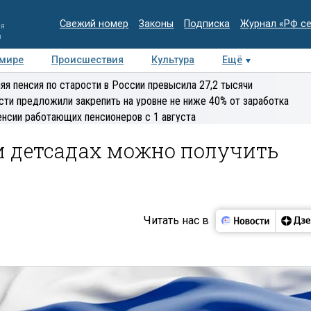
Свежий номер
Законы
Подписка
Журнал «РФ с
ия
и
 мире
Происшествия
Культура
Ещё
Медиацентр
Интервью
Колумнисты
Делова
яя пенсия по старости в России превысила 27,2 тысячи
эксперт
сти предложили закрепить на уровне не ниже 40% от заработка
енсии работающих пенсионеров с 1 августа
и детсадах можно получить
Читать нас в