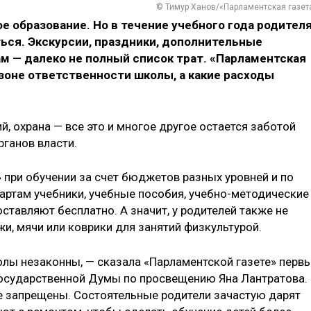
© Тимур Ханов/«Парламентская газет
е образование. Но в течение учебного года родител
ься. Экскурсии, праздники, дополнительные
ам — далеко не полный список трат. «Парламентская
в зоне ответственности школы, а какие расходы
й, охрана — все это и многое другое остается заботой
рганов власти.
 при обучении за счет бюджетов разных уровней и по
ртам учебники, учебные пособия, учебно-методические
тавляют бесплатно. А значит, у родителей также не
и, мячи или коврики для занятий физкультурой.
лы незаконны, — сказала «Парламентской газете» перв
Государственной Думы по просвещению Яна Лантратова.
е запрещены. Состоятельные родители зачастую дарят