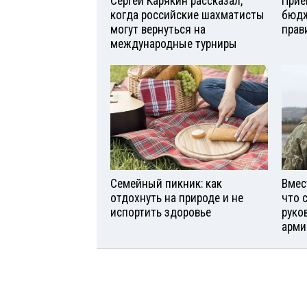
Сергей Карякин рассказал,
Прие
когда российские шахматисты
бюдж
могут вернуться на
прав
международные турниры
Семейный пикник: как
Вмес
отдохнуть на природе и не
что 
испортить здоровье
руко
арми