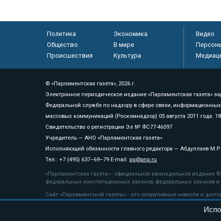
Политика
Экономика
Видео
Общество
В мире
Персон
Происшествия
Культура
Медиац
© «Парламентская газета», 2026 г.
Электронное периодическое издание «Парламентская газета» за
Федеральной службе по надзору в сфере связи, информационных
массовых коммуникаций (Роскомнадзор) 05 августа 2011 года. 1
Свидетельство о регистрации Эл № ФС77-46097
Учредитель — АНО «Парламентская газета»
Исполняющий обязанности главного редактора — Абдуллаев М.Р
Тел.: +7 (495) 637–69–79 E-mail:
pg@pnp.ru
«Парламентская газета» - официальное еженедельное издание Фе
федеральных конституционных законов, федеральных законов и а
Сайт «Парламентской газеты» - это оперативные новости и дост
«Парламентской газеты» активная ссылка на pnp.ru обязательна.
Испо
На информационном ресурсе применяются
рекомендательные т