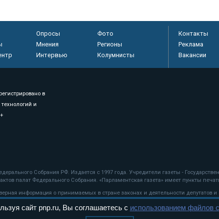
Опросы
Фото
Контакты
ы
Мнения
Регионы
Реклама
ентр
Интервью
Колумнисты
Вакансии
регистрировано в
 технологий и
8+
.
дерального Собрания РФ. Издается с 1997 года. Учредители газеты - Государств
ктов палат Федерального Собрания. «Парламентская газета» имеет пункты печати
оверная информация о принимаемых в стране законах и деятельности депутатов и
льзуя сайт pnp.ru, Вы соглашаетесь с
использованием файлов c
ехнологии