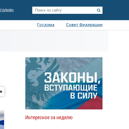
егодня»
Госдума
Совет Федерации
я
Авто
Недвижимость
Технологии
иза
Интересное за неделю