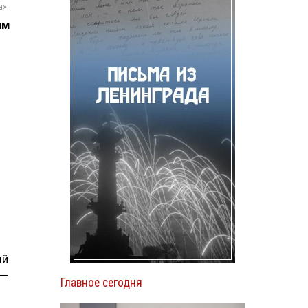
а»
ям
ый
 —
Главное сегодня