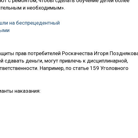
ют с ремонтом, чтобы сделать обучение детей более
зательным и необходимым».
шли на беспрецедентный
ными
щиты прав потребителей Роскачества Игоря Позднякова
й сдавать деньги, могут привлечь к дисциплинарной,
ветственности. Например, по статье 159 Уголовного
ианты наказания: