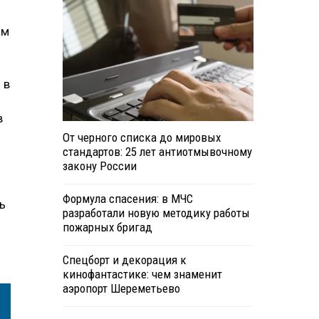
ы
ам
 в
в
От черного списка до мировых
стандартов: 25 лет антиотмывочному
закону России
Формула спасения: в МЧС
ь
разработали новую методику работы
пожарных бригад
Спецборт и декорация к
кинофантастике: чем знаменит
аэропорт Шереметьево