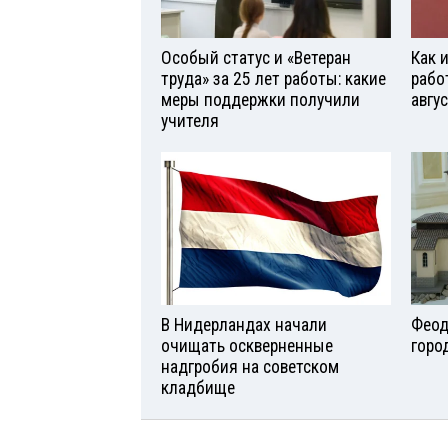
Особый статус и «Ветеран
Как 
труда» за 25 лет работы: какие
рабо
меры поддержки получили
авгу
учителя
В Нидерландах начали
Феод
очищать оскверненные
горо
надгробия на советском
кладбище