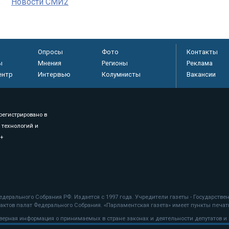
Новости СМИ2
Опросы
Фото
Контакты
ы
Мнения
Регионы
Реклама
ентр
Интервью
Колумнисты
Вакансии
регистрировано в
 технологий и
8+
.
дерального Собрания РФ. Издается с 1997 года. Учредители газеты - Государств
ктов палат Федерального Собрания. «Парламентская газета» имеет пункты печати
оверная информация о принимаемых в стране законах и деятельности депутатов и