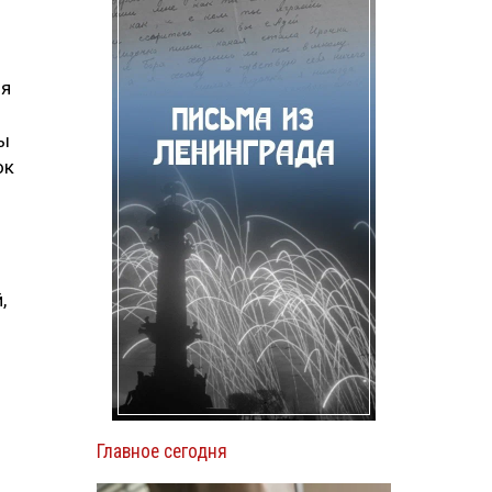
ия
ны
ок
,
Главное сегодня