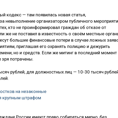
й кодекс — там появилась новая статья,
за невыполнение организатором публичного мероприят
тех, кто не проинформировал граждан об отказе от
ли же не поставил в известность о своём местные орга
 несут большие финансовые потери в случае ложных заяв
приятиям, приглашая его охранять полицию и дежурить
емени, но и средств. Если же митинг в последний момент
и зря потрачены.
ысяч рублей, для должностных лиц — 10-30 тысяч рублей
лей.
остков на незаконные
ся крупным штрафом
раждане России имеют право собираться мирно, без