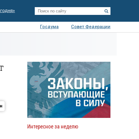
егодня»
Госдума
Совет Федерации
я
Авто
Недвижимость
Технологии
иза
т
Интересное за неделю