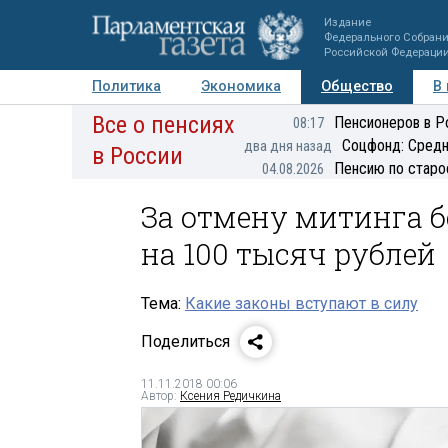
Издание
Федерального Собран
Российской Федераци
Политика
Экономика
Общество
В
Все о пенсиях
Фото
Авторы
Персоны
Мнения
Регионы
Пенсионеров в Р
08:17
Соцфонд: Средн
два дня назад
в России
Пенсию по старо
04.08.2026
За отмену митинга 
на 100 тысяч рублей
Тема:
Какие законы вступают в силу
Поделиться
11.11.2018 00:06
Автор:
Ксения Редичкина