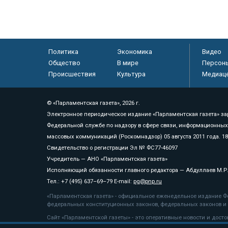
Политика
Экономика
Видео
Общество
В мире
Персон
Происшествия
Культура
Медиац
© «Парламентская газета», 2026 г.
Электронное периодическое издание «Парламентская газета» за
Федеральной службе по надзору в сфере связи, информационных
массовых коммуникаций (Роскомнадзор) 05 августа 2011 года. 1
Свидетельство о регистрации Эл № ФС77-46097
Учредитель — АНО «Парламентская газета»
Исполняющий обязанности главного редактора — Абдуллаев М.Р
Тел.: +7 (495) 637–69–79 E-mail:
pg@pnp.ru
«Парламентская газета» - официальное еженедельное издание Фе
федеральных конституционных законов, федеральных законов и а
Сайт «Парламентской газеты» - это оперативные новости и дост
«Парламентской газеты» активная ссылка на pnp.ru обязательна.