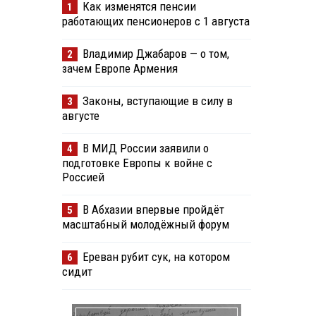
Как изменятся пенсии
1
работающих пенсионеров с 1 августа
Владимир Джабаров — о том,
2
зачем Европе Армения
Законы, вступающие в силу в
3
августе
В МИД России заявили о
4
подготовке Европы к войне с
Россией
В Абхазии впервые пройдёт
5
масштабный молодёжный форум
Ереван рубит сук, на котором
6
сидит