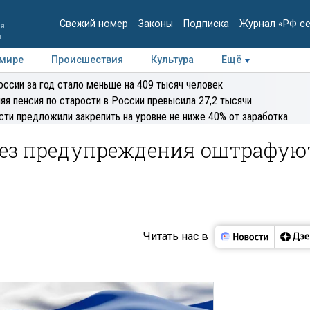
Свежий номер
Законы
Подписка
Журнал «РФ с
ия
и
 мире
Происшествия
Культура
Ещё
Медиацентр
Интервью
Колумнисты
Делова
оссии за год стало меньше на 409 тысяч человек
эксперт
яя пенсия по старости в России превысила 27,2 тысячи
сти предложили закрепить на уровне не ниже 40% от заработка
без предупреждения оштрафую
Читать нас в