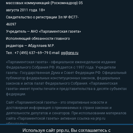
массовых коммуникаций (Роскомнадзор) 05
августа 2011 года. 18+
Свидетельство о регистрации Эл № ФС77-
46097
Учредитель — АНО «Парламентская газета»
Исполняющий обязанности главного
редактора — Абдуллаев М.Р.
Тел.: +7 (495) 637–69–79 E-mail:
pg@pnp.ru
«Парламентская газета» - официальное еженедельное издание
Федерального Собрания РФ. Издается с 1997 года. Учредители
газеты - Государственная Дума и Совет Федерации РФ. Официальный
публикатор федеральных конституционных законов, федеральных
законов и актов палат Федерального Собрания. «Парламентская
газета» имеет пункты печати и представительства в десяти субъектах
федерации.
Сайт «Парламентской газеты» - это оперативные новости и
достоверная информация о принимаемых в стране законах и
деятельности депутатов и сенаторов. При использовании материалов
сайта «Парламентской газеты» активная ссылка на pnp.ru
обязательна.
Используя сайт pnp.ru, Вы соглашаетесь с
На информационном ресурсе применяются
рекомендательные