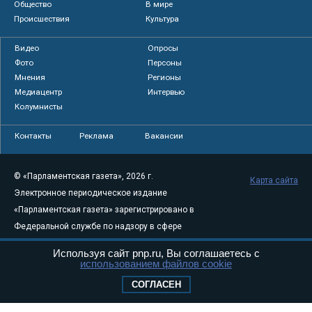
Общество
В мире
Происшествия
Культура
Видео
Опросы
Фото
Персоны
Мнения
Регионы
Медиацентр
Интервью
Колумнисты
Контакты
Реклама
Вакансии
© «Парламентская газета», 2026 г.
Карта сайта
Электронное периодическое издание
«Парламентская газета» зарегистрировано в
Федеральной службе по надзору в сфере
связи, информационных технологий и
Используя сайт pnp.ru, Вы соглашаетесь с
массовых коммуникаций (Роскомнадзор) 05
использованием файлов cookie
августа 2011 года. 18+
СОГЛАСЕН
Свидетельство о регистрации Эл № ФС77-
46097