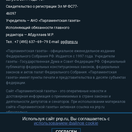
Свидетельство о регистрации Эл № ФС77-
46097
Учредитель — АНО «Парламентская газета»
Исполняющий обязанности главного
редактора — Абдуллаев М.Р.
Тел.: +7 (495) 637–69–79 E-mail:
pg@pnp.ru
«Парламентская газета» - официальное еженедельное издание
Федерального Собрания РФ. Издается с 1997 года. Учредители
газеты - Государственная Дума и Совет Федерации РФ. Официальный
публикатор федеральных конституционных законов, федеральных
законов и актов палат Федерального Собрания. «Парламентская
газета» имеет пункты печати и представительства в десяти субъектах
федерации.
Сайт «Парламентской газеты» - это оперативные новости и
достоверная информация о принимаемых в стране законах и
деятельности депутатов и сенаторов. При использовании материалов
сайта «Парламентской газеты» активная ссылка на pnp.ru
обязательна.
Используя сайт pnp.ru, Вы соглашаетесь с
На информационном ресурсе применяются
рекомендательные
использованием файлов cookie
технологии
Положение о защите персональных данных
СОГЛАСЕН