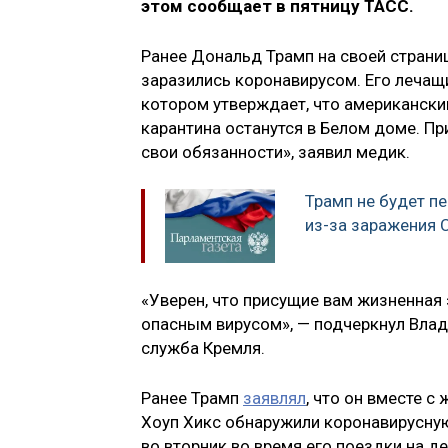
этом сообщает в пятницу ТАСС.
Ранее Дональд Трамп на своей страниц
заразились коронавирусом. Его лечащ
котором утверждает, что американски
карантина останутся в Белом доме. П
свои обязанности», заявил медик.
Трамп не будет п
из-за заражения 
«Уверен, что присущие вам жизненная 
опасным вирусом», — подчеркнул Влад
служба Кремля.
Ранее Трамп
заявлял
, что он вместе с
Хоуп Хикс обнаружили коронавирусну
во вторник во время его поездки на де