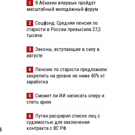
В Абхазии впервые пройдёт
1
масштабный молодёжный форум
Соцфонд: Средняя пенсия по
2
старости в России превысила 27,2
тысячи
Законы, вступающие в силу в
3
августе
Пенсию по старости предложили
4
закрепить на уровне не ниже 40% от
заработка
Сможет ли ИИ написать оперу и
5
спеть арию
Путин расширил список лиц с
6
судимостью для заключения
контракта с ВС РФ
б