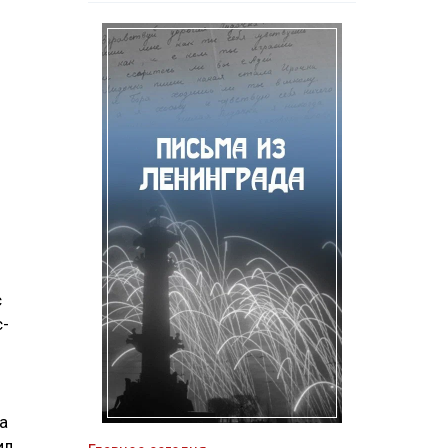
с
с-
а
ил