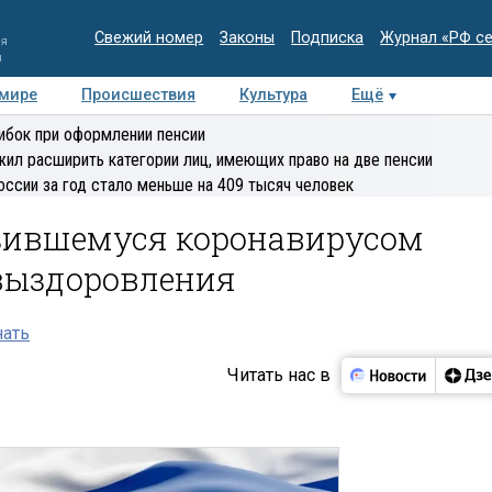
Свежий номер
Законы
Подписка
Журнал «РФ с
ия
и
 мире
Происшествия
Культура
Ещё
Медиацентр
Интервью
Колумнисты
Делова
ибок при оформлении пенсии
эксперт
ил расширить категории лиц, имеющих право на две пенсии
оссии за год стало меньше на 409 тысяч человек
зившемуся коронавирусом
выздоровления
нать
Читать нас в