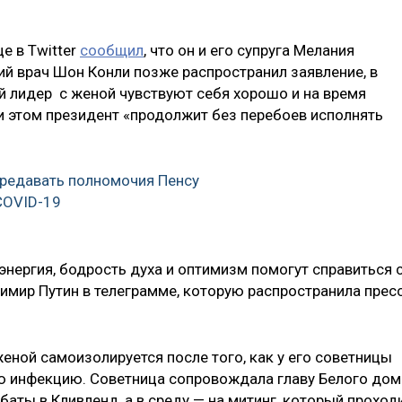
е в Twitter
сообщил
, что он и его супруга Мелания
ий врач Шон Конли позже распространил заявление, в
й лидер с женой чувствуют себя хорошо и на время
ри этом президент «продолжит без перебоев исполнять
ередавать полномочия Пенсу
COVID-19
энергия, бодрость духа и оптимизм помогут справиться 
имир Путин в телеграмме, которую распространила прес
 женой самоизолируется после того, как у его советницы
ю инфекцию. Советница сопровождала главу Белого дом
баты в Кливленд, а в среду — на митинг, который проход