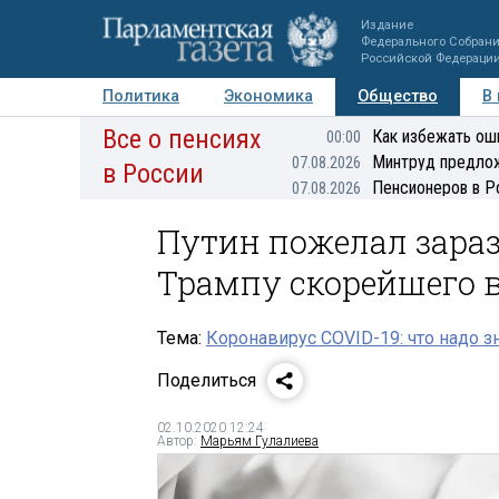
Издание
Федерального Собран
Российской Федераци
Политика
Экономика
Общество
В
Все о пенсиях
Фото
Авторы
Персоны
Мнения
Регионы
Как избежать ош
00:00
Минтруд предлож
07.08.2026
в России
Пенсионеров в Р
07.08.2026
Путин пожелал зара
Трампу скорейшего 
Тема:
Коронавирус COVID-19: что надо з
Поделиться
02.10.2020 12:24
Автор:
Марьям Гулалиева