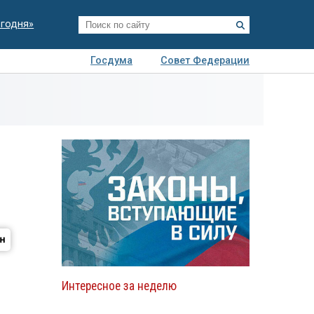
егодня»
Госдума
Совет Федерации
я
Авто
Недвижимость
Технологии
иза
Интересное за неделю