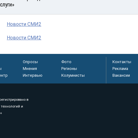
услуги»
Новости СМИ2
Новости СМИ2
Опросы
Фото
Контакты
ы
Мнения
Регионы
Реклама
ентр
Интервью
Колумнисты
Вакансии
регистрировано в
 технологий и
8+
.