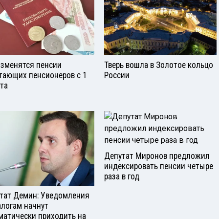
изменятся пенсии
Тверь вошла в Золотое кольцо
тающих пенсионеров с 1
России
ста
Депутат Миронов предложил
индексировать пенсии четыре
раза в год
тат Демин: Уведомления
алогам начнут
матически приходить на