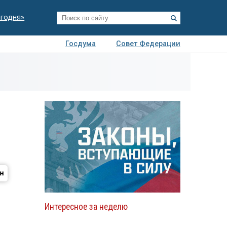
егодня»
Госдума
Совет Федерации
я
Авто
Недвижимость
Технологии
иза
т
Интересное за неделю