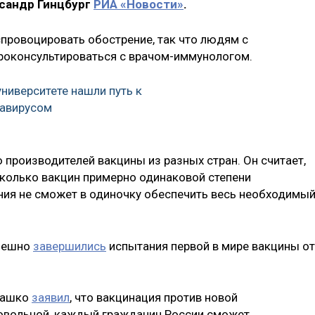
сандр Гинцбург
РИА «Новости»
.
спровоцировать обострение, так что людям с
роконсультироваться с врачом-иммунологом.
университете нашли путь к
навирусом
 производителей вакцины из разных стран. Он считает,
сколько вакцин примерно одинаковой степени
ания не сможет в одиночку обеспечить весь необходимы
спешно
завершились
испытания первой в мире вакцины от
рашко
заявил
, что вакцинация против новой
овольной, каждый гражданин России сможет