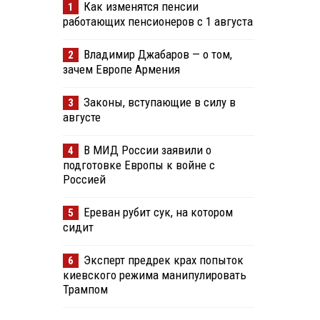
Как изменятся пенсии
1
работающих пенсионеров с 1 августа
Владимир Джабаров — о том,
2
зачем Европе Армения
Законы, вступающие в силу в
3
августе
В МИД России заявили о
4
подготовке Европы к войне с
Россией
Ереван рубит сук, на котором
5
сидит
Эксперт предрек крах попыток
6
киевского режима манипулировать
Трампом