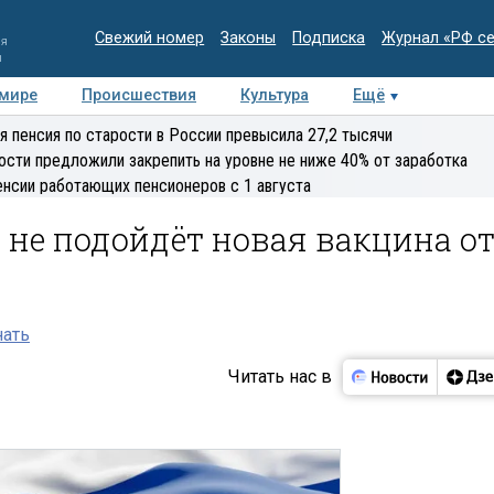
Свежий номер
Законы
Подписка
Журнал «РФ с
ия
и
 мире
Происшествия
Культура
Ещё
Медиацентр
Интервью
Колумнисты
Делова
я пенсия по старости в России превысила 27,2 тысячи
эксперт
ости предложили закрепить на уровне не ниже 40% от заработка
енсии работающих пенсионеров с 1 августа
у не подойдёт новая вакцина о
нать
Читать нас в