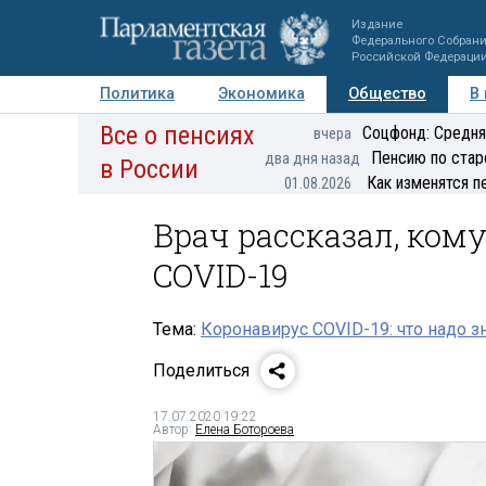
Издание
Федерального Собран
Российской Федераци
Политика
Экономика
Общество
В
Все о пенсиях
Фото
Авторы
Персоны
Мнения
Регионы
Соцфонд: Средня
вчера
Пенсию по стар
два дня назад
в России
Как изменятся п
01.08.2026
Врач рассказал, ком
COVID-19
Тема:
Коронавирус COVID-19: что надо з
Поделиться
17.07.2020 19:22
Автор:
Елена Ботороева