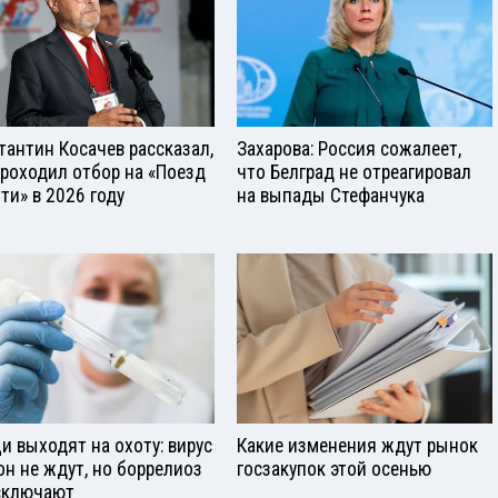
тантин Косачев рассказал,
Захарова: Россия сожалеет,
проходил отбор на «Поезд
что Белград не отреагировал
ти» в 2026 году
на выпады Стефанчука
и выходят на охоту: вирус
Какие изменения ждут рынок
он не ждут, но боррелиоз
госзакупок этой осенью
сключают