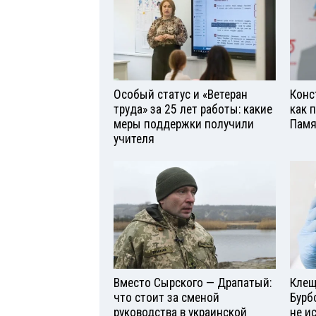
Особый статус и «Ветеран
Конс
труда» за 25 лет работы: какие
как 
меры поддержки получили
Памя
учителя
Вместо Сырского — Драпатый:
Клещ
что стоит за сменой
Бурб
руководства в украинской
не и