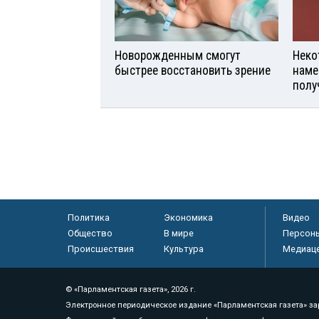
Новорожденным смогут
Неко
быстрее восстановить зрение
наме
полу
Политика
Экономика
Видео
Общество
В мире
Персон
Происшествия
Культура
Медиац
© «Парламентская газета», 2026 г.
Электронное периодическое издание «Парламентская газета» за