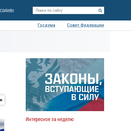
егодня»
Госдума
Совет Федерации
я
Авто
Недвижимость
Технологии
иза
Интересное за неделю