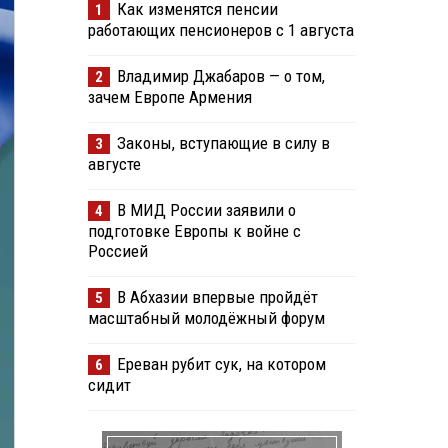
Как изменятся пенсии
1
работающих пенсионеров с 1 августа
Владимир Джабаров — о том,
2
зачем Европе Армения
Законы, вступающие в силу в
3
августе
В МИД России заявили о
4
подготовке Европы к войне с
Россией
В Абхазии впервые пройдёт
5
масштабный молодёжный форум
Ереван рубит сук, на котором
6
сидит