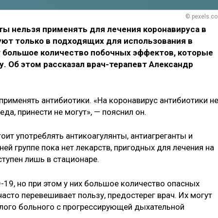
© pexels.c
ы нельзя применять для лечения коронавируса в
ют только в подходящих для использования в
т большое количество побочных эффектов, которые
у. Об этом рассказал врач-терапевт Александр
 применять антибиотики. «На коронавирус антибиотики н
да, принести не могут», — пояснил он.
оит употреблять антикоагулянты, антиагреганты и
ей группе пока нет лекарств, пригодных для лечения на
тупен лишь в стационаре.
19, но при этом у них большое количество опасных
асто перевешивает пользу, предостерег врач. Их могут
елого больного с прогрессирующей дыхательной