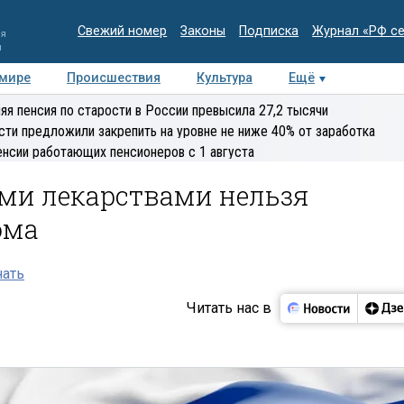
Свежий номер
Законы
Подписка
Журнал «РФ с
ия
и
 мире
Происшествия
Культура
Ещё
Медиацентр
Интервью
Колумнисты
Делова
яя пенсия по старости в России превысила 27,2 тысячи
эксперт
сти предложили закрепить на уровне не ниже 40% от заработка
енсии работающих пенсионеров с 1 августа
ими лекарствами нельзя
ома
нать
Читать нас в