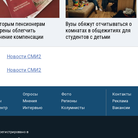
торым пенсионерам
Вузы обяжут отчитываться о
рены облегчить
комнатах в общежитиях для
чение компенсации
студентов с детьми
Новости СМИ2
Новости СМИ2
Опросы
Фото
Контакты
ы
Мнения
Регионы
Реклама
ентр
Интервью
Колумнисты
Вакансии
регистрировано в