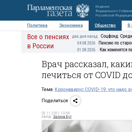
Издание
Федерального Собран
Российской Федераци
Политика
Экономика
Общество
В
Все о пенсиях
Фото
Авторы
Персоны
Мнения
Регионы
Соцфонд: Средн
два дня назад
Пенсию по старо
04.08.2026
в России
Как изменятся п
01.08.2026
Врач рассказал, как
лечиться от COVID д
Тема:
Коронавирус COVID-19: что надо з
Поделиться
02.11.2021 10:56
Автор:
Залина Бут