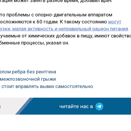
тация может занять разное время, добавил врач.
что проблемы с опорно-двигательным аппаратом
и осложняются к 60 годам. К такому состоянию
могут
узки, малая активность и неправильный рацион питания
.
лучаемые от химических добавок в пищу, имеют свойств
бменные процессы, указал он.
релом ребра без рентгена
и межпозвоночной грыжи
е стоит вправлять вывих самостоятельно