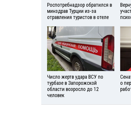
Роспотребнадзор обратился в
Верн
минздрав Турции из-за
учас
отравления туристов в отеле
псих
Число жертв удара ВСУ по
Сена
турбазе в Запорожской
о пе
области возросло до 12
рабо
человек