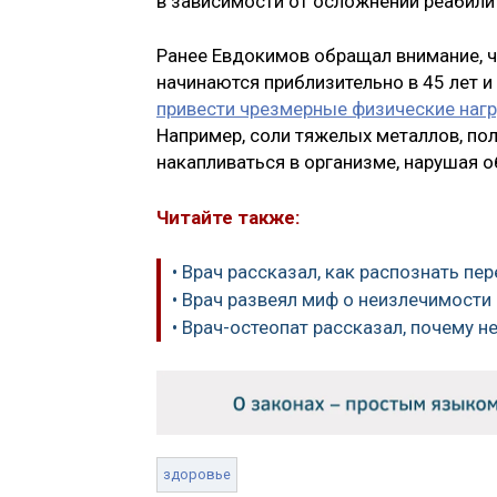
в зависимости от осложнений реабили
Ранее Евдокимов обращал внимание, 
начинаются приблизительно в 45 лет 
привести чрезмерные физические нагр
Например, соли тяжелых металлов, по
накапливаться в организме, нарушая о
Читайте также:
• Врач рассказал, как распознать пе
• Врач развеял миф о неизлечимост
• Врач-остеопат рассказал, почему н
здоровье