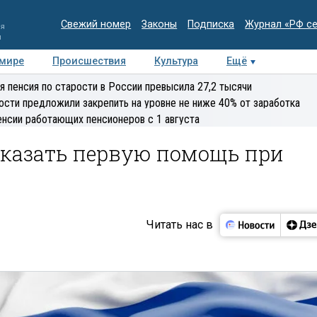
Свежий номер
Законы
Подписка
Журнал «РФ с
ия
и
 мире
Происшествия
Культура
Ещё
Медиацентр
Интервью
Колумнисты
Делова
я пенсия по старости в России превысила 27,2 тысячи
эксперт
ости предложили закрепить на уровне не ниже 40% от заработка
енсии работающих пенсионеров с 1 августа
 оказать первую помощь при
Читать нас в