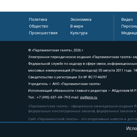
Политика
Экономика
Видео
Общество
В мире
Персон
Происшествия
Культура
Медиац
© «Парламентская газета», 2026 г.
Электронное периодическое издание «Парламентская газета» за
Федеральной службе по надзору в сфере связи, информационных
массовых коммуникаций (Роскомнадзор) 05 августа 2011 года. 1
Свидетельство о регистрации Эл № ФС77-46097
Учредитель — АНО «Парламентская газета»
Исполняющий обязанности главного редактора — Абдуллаев М.Р
Тел.: +7 (495) 637–69–79 E-mail:
pg@pnp.ru
«Парламентская газета» - официальное еженедельное издание Фе
федеральных конституционных законов, федеральных законов и а
Сайт «Парламентской газеты» - это оперативные новости и дост
«Парламентской газеты» активная ссылка на pnp.ru обязательна.
Испо
На информационном ресурсе применяются
рекомендательные т
Положение о защите персональных данных