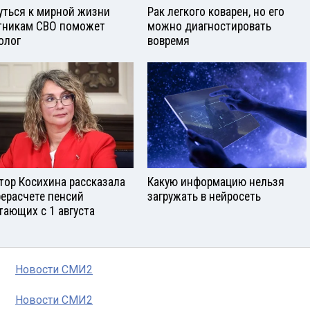
уться к мирной жизни
Рак легкого коварен, но его
тникам СВО поможет
можно диагностировать
олог
вовремя
тор Косихина рассказала
Какую информацию нельзя
рерасчете пенсий
загружать в нейросеть
тающих с 1 августа
Новости СМИ2
Новости СМИ2