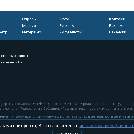
Опросы
Фото
Контакты
ы
Мнения
Регионы
Реклама
ентр
Интервью
Колумнисты
Вакансии
регистрировано в
 технологий и
8+
.
дерального Собрания РФ. Издается с 1997 года. Учредители газеты - Государств
ктов палат Федерального Собрания. «Парламентская газета» имеет пункты печати
оверная информация о принимаемых в стране законах и деятельности депутатов и
льзуя сайт pnp.ru, Вы соглашаетесь с
использованием файлов c
ехнологии