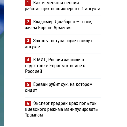
Как изменятся пенсии
1
работающих пенсионеров с 1 августа
Владимир Джабаров — о том,
2
зачем Европе Армения
Законы, вступающие в силу в
3
августе
В МИД России заявили о
4
подготовке Европы к войне с
Россией
Ереван рубит сук, на котором
5
сидит
Эксперт предрек крах попыток
6
киевского режима манипулировать
Трампом