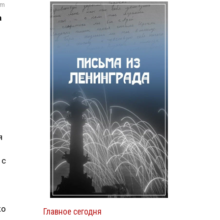
om
а
я
 с
ко
Главное сегодня