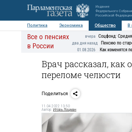
Издание
Федерального Собран
Российской Федераци
Политика
Экономика
Общество
В
Все о пенсиях
Фото
Авторы
Персоны
Мнения
Регионы
Соцфонд: Средня
вчера
Пенсию по стар
два дня назад
в России
Как изменятся п
01.08.2026
Врач рассказал, как
переломе челюсти
Поделиться
11.04.2022 13:50
Автор:
Игорь Лоцман