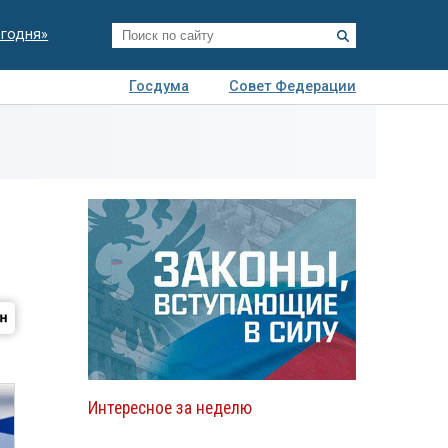
егодня»
Госдума
Совет Федерации
я
Авто
Недвижимость
Технологии
иза
Интересное за неделю