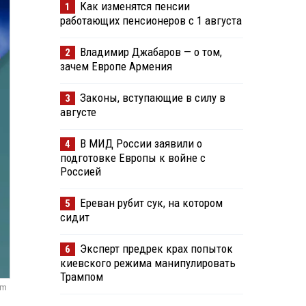
Как изменятся пенсии
1
работающих пенсионеров с 1 августа
Владимир Джабаров — о том,
2
зачем Европе Армения
Законы, вступающие в силу в
3
августе
В МИД России заявили о
4
подготовке Европы к войне с
Россией
Ереван рубит сук, на котором
5
сидит
Эксперт предрек крах попыток
6
киевского режима манипулировать
Трампом
om