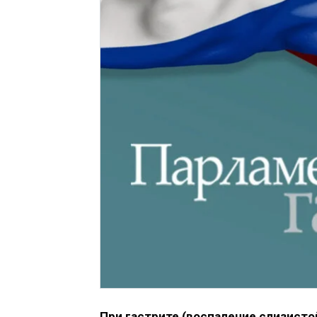
При гастрите (воспаление слизисто