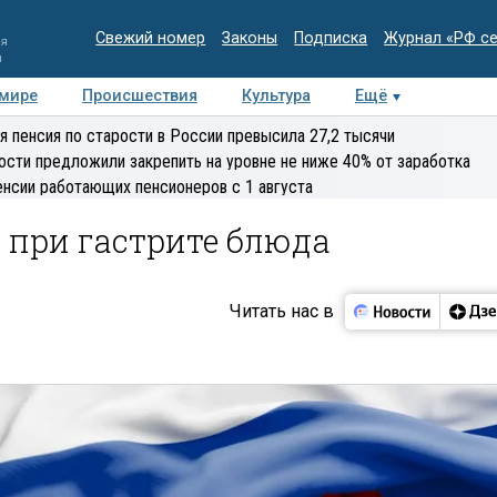
Свежий номер
Законы
Подписка
Журнал «РФ с
ия
и
 мире
Происшествия
Культура
Ещё
Медиацентр
Интервью
Колумнисты
Делова
я пенсия по старости в России превысила 27,2 тысячи
эксперт
ости предложили закрепить на уровне не ниже 40% от заработка
енсии работающих пенсионеров с 1 августа
 при гастрите блюда
Читать нас в