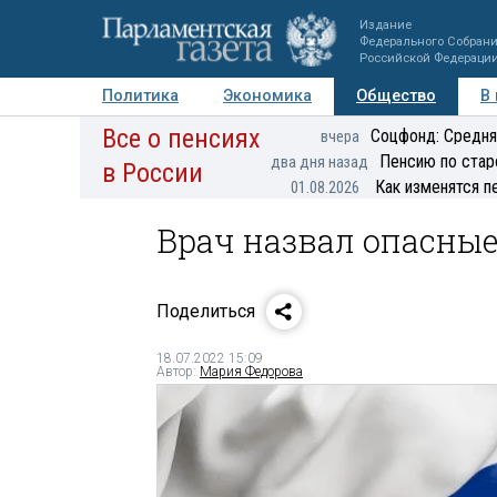
Издание
Федерального Собран
Российской Федераци
Политика
Экономика
Общество
В
Все о пенсиях
Фото
Авторы
Персоны
Мнения
Регионы
Соцфонд: Средня
вчера
Пенсию по стар
два дня назад
в России
Как изменятся п
01.08.2026
Врач назвал опасные
Поделиться
18.07.2022 15:09
Автор:
Мария Федорова