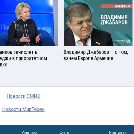
виков зачислят в
Владимир Джабаров — о том,
еджи в приоритетном
зачем Европе Армения
дке
Новости СМИ2
Новости МирТесен
Опросы
Фото
Контакты