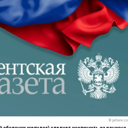
© pxhere.c
й оболочки желудка) следует исключить из рациона