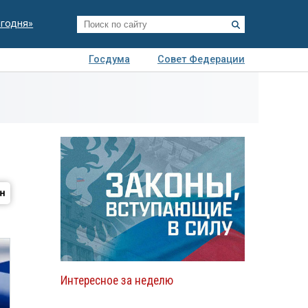
егодня»
Госдума
Совет Федерации
я
Авто
Недвижимость
Технологии
иза
Интересное за неделю