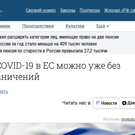
Свежий номер
Законы
Подписка
Журнал «РФ с
ия
и
 мире
Происшествия
Культура
Ещё
Медиацентр
Интервью
Колумнисты
Делова
ил расширить категории лиц, имеющих право на две пенсии
эксперт
оссии за год стало меньше на 409 тысяч человек
я пенсия по старости в России превысила 27,2 тысячи
COVID-19 в ЕС можно уже без
аничений
нать
Читать нас в
Источник:
Интерф