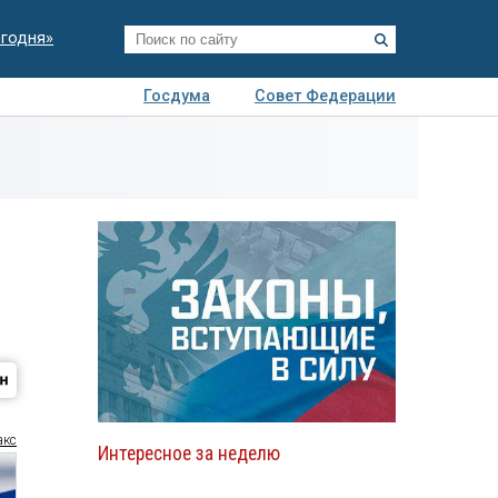
егодня»
Госдума
Совет Федерации
я
Авто
Недвижимость
Технологии
иза
акс
Интересное за неделю