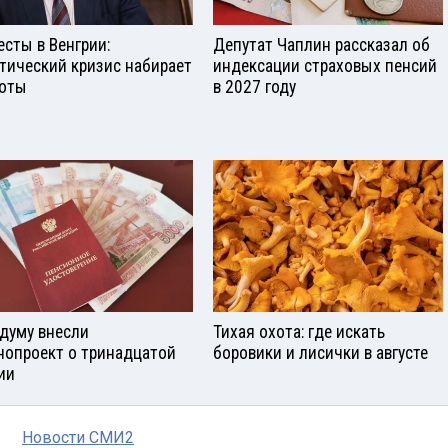
есты в Венгрии:
Депутат Чаплин рассказал об
тический кризис набирает
индексации страховых пенсий
оты
в 2027 году
сдуму внесли
Тихая охота: где искать
нопроект о тринадцатой
боровики и лисички в августе
ии
Новости СМИ2