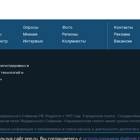
Опросы
Фото
Контакты
ы
Мнения
Регионы
Реклама
ентр
Интервью
Колумнисты
Вакансии
регистрировано в
 технологий и
8+
.
дерального Собрания РФ. Издается с 1997 года. Учредители газеты - Государств
ктов палат Федерального Собрания. «Парламентская газета» имеет пункты печати
оверная информация о принимаемых в стране законах и деятельности депутатов и
льзуя сайт pnp.ru, Вы соглашаетесь с
использованием файлов c