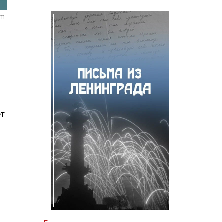
om
ет