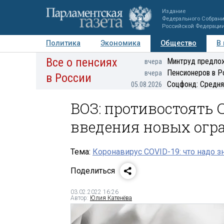
Издание
Федерального Собран
Российской Федераци
Политика
Экономика
Общество
В
Все о пенсиях
Фото
Авторы
Персоны
Мнения
Регионы
Минтруд предлож
вчера
Пенсионеров в Р
вчера
в России
Соцфонд: Средня
05.08.2026
ВОЗ: противостоять 
введения новых огр
Тема:
Коронавирус COVID-19: что надо з
Поделиться
03.02.2022 16:26
Автор:
Юлия Катенёва