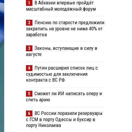
В Абхазии впервые пройдёт
1
масштабный молодёжный форум
Пенсию по старости предложили
2
закрепить на уровне не ниже 40% от
заработка
Законы, вступающие в силу в
3
августе
Путин расширил список лиц с
4
судимостью для заключения
контракта с ВС РФ
Сможет ли ИИ написать оперу и
5
спеть арию
ВС России поразили резервуары
6
с ГСМ в порту Одессы и буксир в
порту Николаева