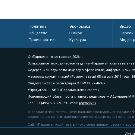
Политика
Экономика
Видео
Общество
В мире
Персон
Происшествия
Культура
Медиац
© «Парламентская газета», 2026 г.
Электронное периодическое издание «Парламентская газета» за
Федеральной службе по надзору в сфере связи, информационных
массовых коммуникаций (Роскомнадзор) 05 августа 2011 года. 1
Свидетельство о регистрации Эл № ФС77-46097
Учредитель — АНО «Парламентская газета»
Исполняющий обязанности главного редактора — Абдуллаев М.Р
Тел.: +7 (495) 637–69–79 E-mail:
pg@pnp.ru
«Парламентская газета» - официальное еженедельное издание Фе
федеральных конституционных законов, федеральных законов и а
Сайт «Парламентской газеты» - это оперативные новости и дост
«Парламентской газеты» активная ссылка на pnp.ru обязательна.
Испо