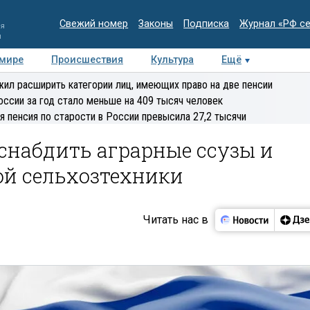
Свежий номер
Законы
Подписка
Журнал «РФ с
ия
и
 мире
Происшествия
Культура
Ещё
Медиацентр
Интервью
Колумнисты
Делова
ил расширить категории лиц, имеющих право на две пенсии
эксперт
оссии за год стало меньше на 409 тысяч человек
я пенсия по старости в России превысила 27,2 тысячи
снабдить аграрные ссузы и
ой сельхозтехники
Читать нас в