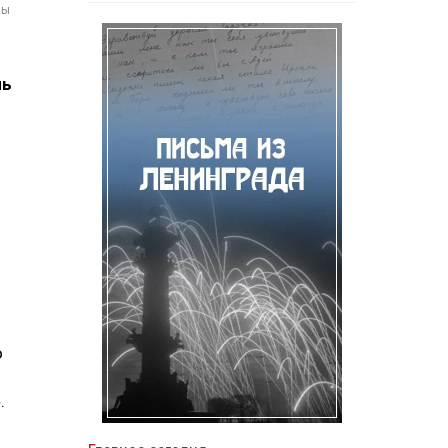
мы
ль
о
.