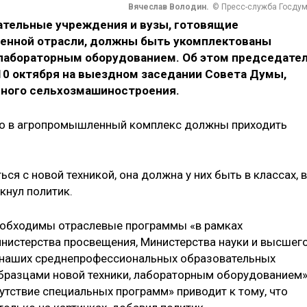
Вячеслав Володин.
© Пресс-служба Госду
тельные учреждения и вузы, готовящие
венной отрасли, должны быть укомплектованы
 лабораторным оборудованием. Об этом председате
10 октября на выездном заседании Совета Думы,
ного сельхозмашиностроения.
то в агропромышленный комплекс должны приходить
я с новой техникой, она должна у них быть в классах, в
кнул политик.
 необходимы отраслевые программы «в рамках
инистерства просвещения, Министерства науки и высшег
 наших среднепрофессиональных образовательных
бразцами новой техники, лабораторным оборудованием»
сутствие специальных программ» приводит к тому, что