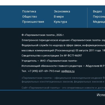
Политика
Экономика
Видео
Общество
В мире
Персон
Происшествия
Культура
Медиац
© «Парламентская газета», 2026 г.
Электронное периодическое издание «Парламентская газета» за
Федеральной службе по надзору в сфере связи, информационных
массовых коммуникаций (Роскомнадзор) 05 августа 2011 года. 1
Свидетельство о регистрации Эл № ФС77-46097
Учредитель — АНО «Парламентская газета»
Исполняющий обязанности главного редактора — Абдуллаев М.Р
Тел.: +7 (495) 637–69–79 E-mail:
pg@pnp.ru
«Парламентская газета» - официальное еженедельное издание Фе
федеральных конституционных законов, федеральных законов и а
Сайт «Парламентской газеты» - это оперативные новости и дост
«Парламентской газеты» активная ссылка на pnp.ru обязательна.
Испо
На информационном ресурсе применяются
рекомендательные т
Положение о защите персональных данных