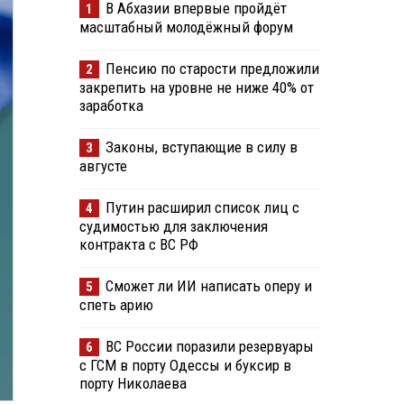
В Абхазии впервые пройдёт
1
масштабный молодёжный форум
Пенсию по старости предложили
2
закрепить на уровне не ниже 40% от
заработка
Законы, вступающие в силу в
3
августе
Путин расширил список лиц с
4
судимостью для заключения
контракта с ВС РФ
Сможет ли ИИ написать оперу и
5
спеть арию
ВС России поразили резервуары
6
с ГСМ в порту Одессы и буксир в
порту Николаева