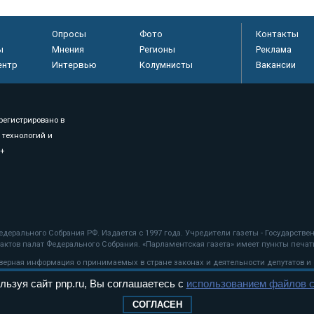
Опросы
Фото
Контакты
ы
Мнения
Регионы
Реклама
ентр
Интервью
Колумнисты
Вакансии
регистрировано в
 технологий и
8+
.
дерального Собрания РФ. Издается с 1997 года. Учредители газеты - Государств
ктов палат Федерального Собрания. «Парламентская газета» имеет пункты печати
оверная информация о принимаемых в стране законах и деятельности депутатов и
льзуя сайт pnp.ru, Вы соглашаетесь с
использованием файлов c
ехнологии
СОГЛАСЕН