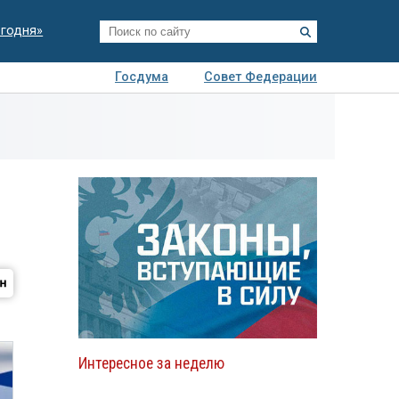
егодня»
Госдума
Совет Федерации
я
Авто
Недвижимость
Технологии
иза
Интересное за неделю