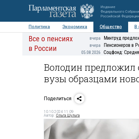
Издание
Федерального Собран
Российской Федераци
Политика
Экономика
Общество
В
Все о пенсиях
Фото
Авторы
Персоны
Мнения
Регионы
Минтруд предлож
вчера
Пенсионеров в Р
вчера
в России
Соцфонд: Средня
05.08.2026
Володин предложил 
вузы образцами нов
Поделиться
10.10.2024 11:09
Автор:
Ольга Шульга