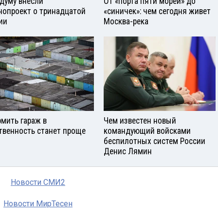
сдуму внесли
От «порта пяти морей» до
нопроект о тринадцатой
«синичек»: чем сегодня живет
ии
Москва-река
мить гараж в
Чем известен новый
твенность станет проще
командующий войсками
беспилотных систем России
Денис Лямин
Новости СМИ2
Новости МирТесен