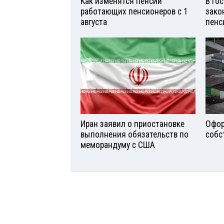
Как изменятся пенсии
В Го
работающих пенсионеров с 1
зако
августа
пенс
Иран заявил о приостановке
Офор
выполнения обязательств по
собс
меморандуму с США