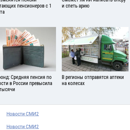
тающих пенсионеров с 1
и спеть арию
ста
онд: Средняя пенсия по
В регионы отправятся аптеки
ости в России превысила
на колесах
 тысячи
Новости СМИ2
Новости СМИ2