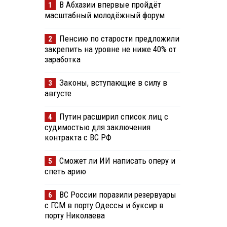
В Абхазии впервые пройдёт
1
масштабный молодёжный форум
Пенсию по старости предложили
2
закрепить на уровне не ниже 40% от
заработка
Законы, вступающие в силу в
3
августе
Путин расширил список лиц с
4
судимостью для заключения
контракта с ВС РФ
Сможет ли ИИ написать оперу и
5
спеть арию
ВС России поразили резервуары
6
с ГСМ в порту Одессы и буксир в
порту Николаева