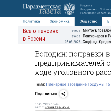
Издание
Федерального Собран
Российской Федераци
Политика
Экономика
Общество
В
Все о пенсиях
Фото
Авторы
Персоны
Мнения
Регионы
Минтруд предлож
вчера
Пенсионеров в Р
вчера
в России
Соцфонд: Средня
05.08.2026
Володин: поправки 
предпринимателей от
ходе уголовного рас
Тема:
Пленарное заседание Госдумы 16
Поделиться
16.07.2019 13:44
Автор:
Ксения Редичкина