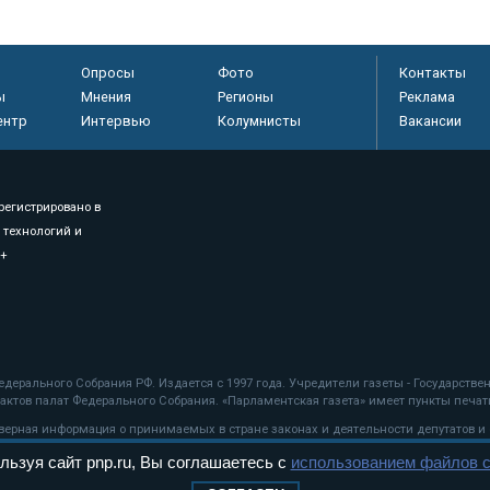
Опросы
Фото
Контакты
ы
Мнения
Регионы
Реклама
ентр
Интервью
Колумнисты
Вакансии
регистрировано в
 технологий и
8+
.
дерального Собрания РФ. Издается с 1997 года. Учредители газеты - Государств
ктов палат Федерального Собрания. «Парламентская газета» имеет пункты печати
оверная информация о принимаемых в стране законах и деятельности депутатов и
льзуя сайт pnp.ru, Вы соглашаетесь с
использованием файлов c
ехнологии