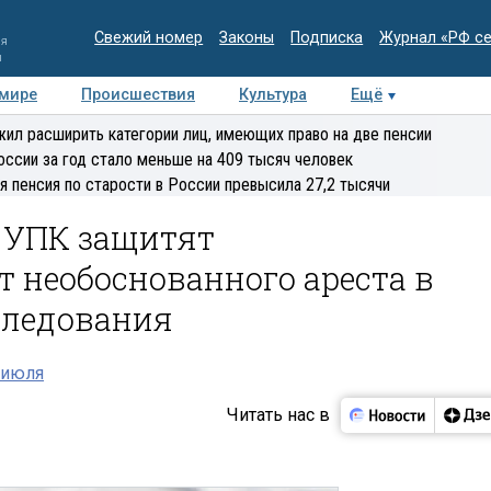
Свежий номер
Законы
Подписка
Журнал «РФ с
ия
и
 мире
Происшествия
Культура
Ещё
Медиацентр
Интервью
Колумнисты
Делова
ил расширить категории лиц, имеющих право на две пенсии
эксперт
оссии за год стало меньше на 409 тысяч человек
я пенсия по старости в России превысила 27,2 тысячи
в УПК защитят
 необоснованного ареста в
следования
 июля
Читать нас в