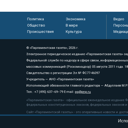
Политика
Экономика
Видео
Общество
В мире
Персон
Происшествия
Культура
Медиац
© «Парламентская газета», 2026 г.
Электронное периодическое издание «Парламентская газета» за
Федеральной службе по надзору в сфере связи, информационных
массовых коммуникаций (Роскомнадзор) 05 августа 2011 года. 1
Свидетельство о регистрации Эл № ФС77-46097
Учредитель — АНО «Парламентская газета»
Исполняющий обязанности главного редактора — Абдуллаев М.Р
Тел.: +7 (495) 637–69–79 E-mail:
pg@pnp.ru
«Парламентская газета» - официальное еженедельное издание Фе
федеральных конституционных законов, федеральных законов и а
Сайт «Парламентской газеты» - это оперативные новости и дост
«Парламентской газеты» активная ссылка на pnp.ru обязательна.
Испо
На информационном ресурсе применяются
рекомендательные т