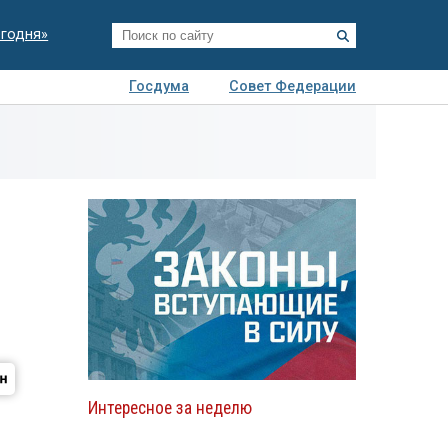
егодня»
Госдума
Совет Федерации
я
Авто
Недвижимость
Технологии
иза
Интересное за неделю