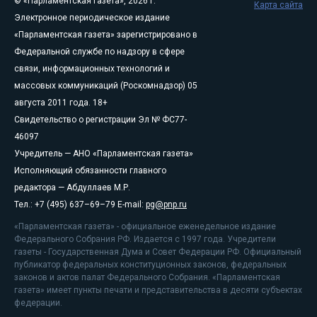
© «Парламентская газета», 2026 г.
Карта сайта
Электронное периодическое издание
«Парламентская газета» зарегистрировано в
Федеральной службе по надзору в сфере
связи, информационных технологий и
массовых коммуникаций (Роскомнадзор) 05
августа 2011 года. 18+
Свидетельство о регистрации Эл № ФС77-
46097
Учредитель — АНО «Парламентская газета»
Исполняющий обязанности главного
редактора — Абдуллаев М.Р.
Тел.: +7 (495) 637–69–79 E-mail:
pg@pnp.ru
«Парламентская газета» - официальное еженедельное издание
Федерального Собрания РФ. Издается с 1997 года. Учредители
газеты - Государственная Дума и Совет Федерации РФ. Официальный
публикатор федеральных конституционных законов, федеральных
законов и актов палат Федерального Собрания. «Парламентская
газета» имеет пункты печати и представительства в десяти субъектах
федерации.