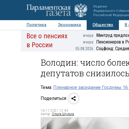
Издание
Федерального Собран
Российской Федераци
Политика
Экономика
Общество
В
Все о пенсиях
Фото
Авторы
Персоны
Мнения
Регионы
Минтруд предлож
вчера
Пенсионеров в Р
вчера
в России
Соцфонд: Средня
05.08.2026
Володин: число бол
депутатов снизилос
Тема:
Пленарное заседание Госдумы 16 
Поделиться
16.11.2021 12:44
Автор:
Ольга Шульга