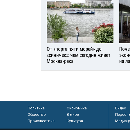
От «порта пяти морей» до
Поче
«синичек»: чем сегодня живет
экон
Москва-река
на л
Политика
Экономика
Видео
Общество
В мире
Персон
Происшествия
Культура
Медиац