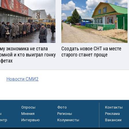
му экономика не стала
Создать новое СНТ на месте
омной и кто выиграл гонку
старого станет проще
афетах
Новости СМИ2
Опросы
Фото
Контакты
ы
Мнения
Регионы
Реклама
ентр
Интервью
Колумнисты
Вакансии