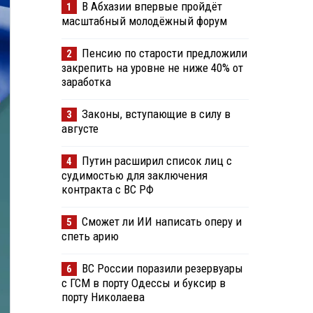
В Абхазии впервые пройдёт
1
масштабный молодёжный форум
Пенсию по старости предложили
2
закрепить на уровне не ниже 40% от
заработка
Законы, вступающие в силу в
3
августе
Путин расширил список лиц с
4
судимостью для заключения
контракта с ВС РФ
Сможет ли ИИ написать оперу и
5
спеть арию
ВС России поразили резервуары
6
с ГСМ в порту Одессы и буксир в
порту Николаева