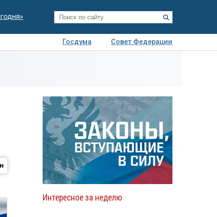
егодня»
Госдума
Совет Федерации
я
Авто
Недвижимость
Технологии
иза
Интересное за неделю