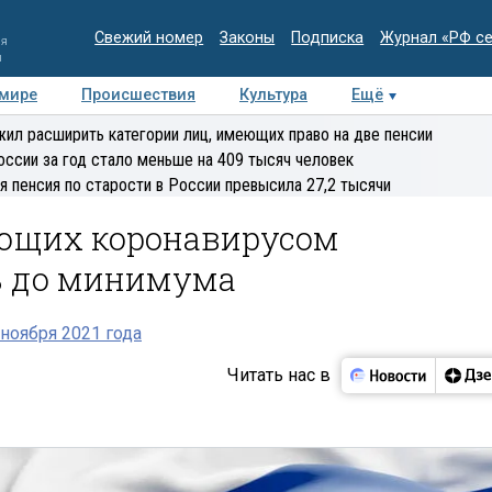
Свежий номер
Законы
Подписка
Журнал «РФ с
ия
и
 мире
Происшествия
Культура
Ещё
Медиацентр
Интервью
Колумнисты
Делова
ил расширить категории лиц, имеющих право на две пенсии
эксперт
оссии за год стало меньше на 409 тысяч человек
я пенсия по старости в России превысила 27,2 тысячи
еющих коронавирусом
ь до минимума
ноября 2021 года
Читать нас в