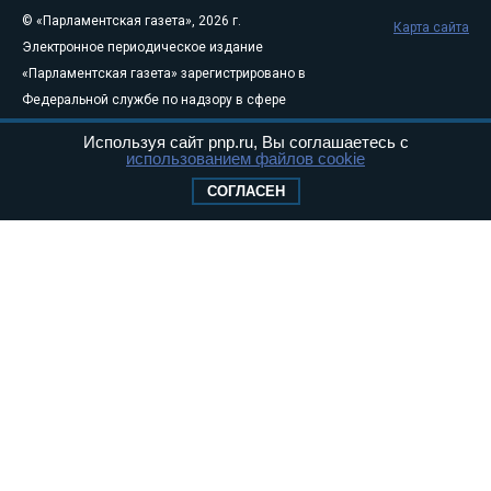
© «Парламентская газета», 2026 г.
Карта сайта
Электронное периодическое издание
«Парламентская газета» зарегистрировано в
Федеральной службе по надзору в сфере
связи, информационных технологий и
Используя сайт pnp.ru, Вы соглашаетесь с
массовых коммуникаций (Роскомнадзор) 05
использованием файлов cookie
августа 2011 года. 18+
СОГЛАСЕН
Свидетельство о регистрации Эл № ФС77-
46097
Учредитель — АНО «Парламентская газета»
Исполняющий обязанности главного
редактора — Абдуллаев М.Р.
Тел.: +7 (495) 637–69–79 E-mail:
pg@pnp.ru
«Парламентская газета» - официальное еженедельное издание
Федерального Собрания РФ. Издается с 1997 года. Учредители
газеты - Государственная Дума и Совет Федерации РФ. Официальный
публикатор федеральных конституционных законов, федеральных
законов и актов палат Федерального Собрания. «Парламентская
газета» имеет пункты печати и представительства в десяти субъектах
федерации.