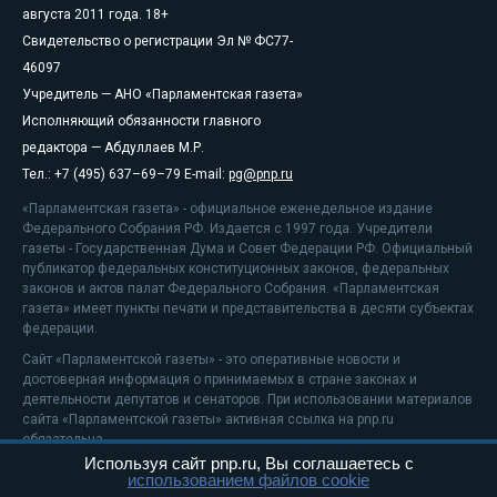
августа 2011 года. 18+
Свидетельство о регистрации Эл № ФС77-
46097
Учредитель — АНО «Парламентская газета»
Исполняющий обязанности главного
редактора — Абдуллаев М.Р.
Тел.: +7 (495) 637–69–79 E-mail:
pg@pnp.ru
«Парламентская газета» - официальное еженедельное издание
Федерального Собрания РФ. Издается с 1997 года. Учредители
газеты - Государственная Дума и Совет Федерации РФ. Официальный
публикатор федеральных конституционных законов, федеральных
законов и актов палат Федерального Собрания. «Парламентская
газета» имеет пункты печати и представительства в десяти субъектах
федерации.
Сайт «Парламентской газеты» - это оперативные новости и
достоверная информация о принимаемых в стране законах и
деятельности депутатов и сенаторов. При использовании материалов
сайта «Парламентской газеты» активная ссылка на pnp.ru
обязательна.
Используя сайт pnp.ru, Вы соглашаетесь с
На информационном ресурсе применяются
рекомендательные
использованием файлов cookie
технологии