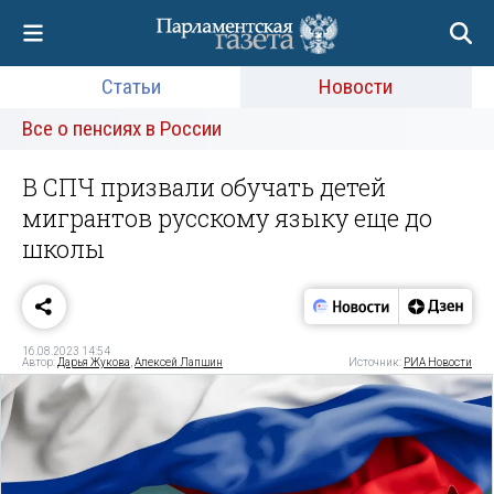
Статьи
Новости
Все о пенсиях в России
В СПЧ призвали обучать детей
мигрантов русскому языку еще до
школы
16.08.2023 14:54
Автор:
Дарья Жукова
,
Алексей Лапшин
Источник:
РИА Новости