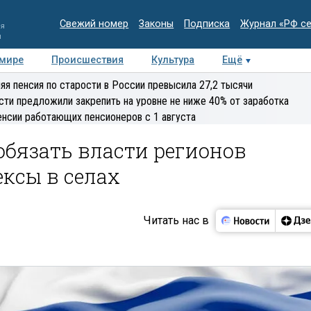
Свежий номер
Законы
Подписка
Журнал «РФ с
ия
и
 мире
Происшествия
Культура
Ещё
Медиацентр
Интервью
Колумнисты
Делова
яя пенсия по старости в России превысила 27,2 тысячи
эксперт
сти предложили закрепить на уровне не ниже 40% от заработка
енсии работающих пенсионеров с 1 августа
бязать власти регионов
ксы в селах
Читать нас в