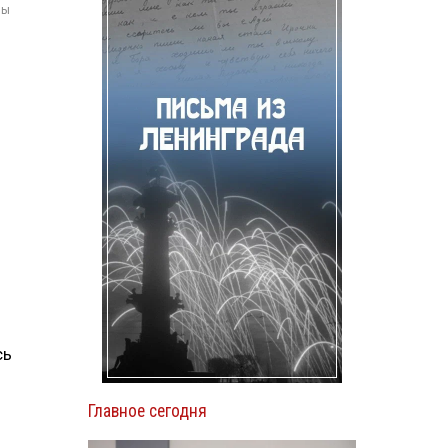
мы
сь
Главное сегодня