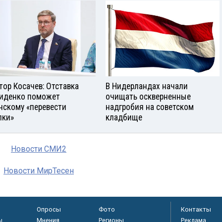
тор Косачев: Отставка
В Нидерландах начали
иденко поможет
очищать оскверненные
нскому «перевести
надгробия на советском
лки»
кладбище
Новости СМИ2
Новости МирТесен
Опросы
Фото
Контакты
ы
Мнения
Регионы
Реклама