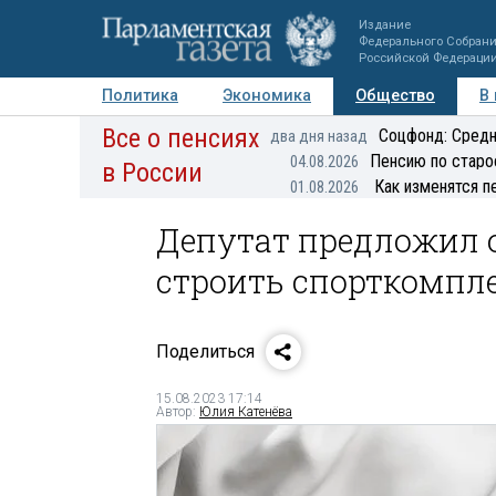
Издание
Федерального Собран
Российской Федераци
Политика
Экономика
Общество
В
Все о пенсиях
Фото
Авторы
Персоны
Мнения
Регионы
Соцфонд: Средн
два дня назад
Пенсию по старо
04.08.2026
в России
Как изменятся п
01.08.2026
Депутат предложил о
строить спорткомпле
Поделиться
15.08.2023 17:14
Автор:
Юлия Катенёва