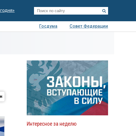
егодня»
Госдума
Совет Федерации
я
Авто
Недвижимость
Технологии
иза
Интересное за неделю