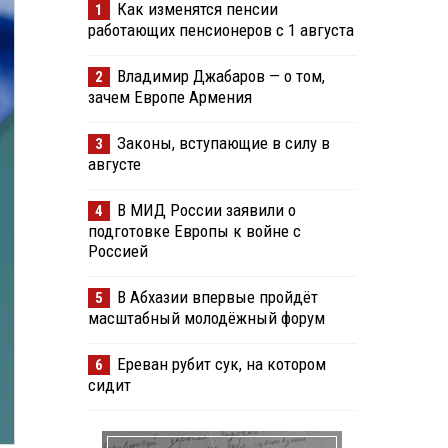
Как изменятся пенсии
1
работающих пенсионеров с 1 августа
Владимир Джабаров — о том,
2
зачем Европе Армения
Законы, вступающие в силу в
3
августе
В МИД России заявили о
4
подготовке Европы к войне с
Россией
В Абхазии впервые пройдёт
5
масштабный молодёжный форум
Ереван рубит сук, на котором
6
сидит