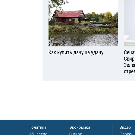
Как купить дачу на удачу
Сена
Свир
Зеле
стре
Политика
Экономика
Видео
Общество
В мире
Персон