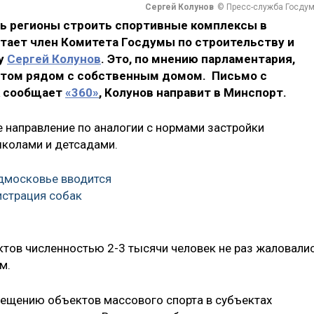
Сергей Колунов
© Пресс-служба Госду
ь регионы строить спортивные комплексы в
итает член Комитета Госдумы по строительству и
у
Сергей Колунов
. Это, по мнению парламентария,
ртом рядом с собственным домом. Письмо с
к сообщает
«360»
, Колунов направит в Минспорт.
е направление по аналогии с нормами застройки
школами и детсадами.
одмосковье вводится
истрация собак
ктов численностью 2-3 тысячи человек не раз жаловали
м.
ещению объектов массового спорта в субъектах