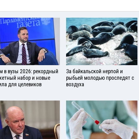
м в вузы 2026: рекордный
За байкальской нерпой и
етный набор и новые
рыбьей молодью проследят с
ила для целевиков
воздуха