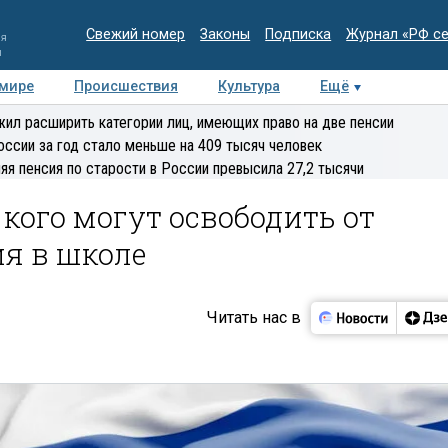
Свежий номер
Законы
Подписка
Журнал «РФ с
ия
и
 мире
Происшествия
Культура
Ещё
Медиацентр
Интервью
Колумнисты
Делова
ил расширить категории лиц, имеющих право на две пенсии
эксперт
оссии за год стало меньше на 409 тысяч человек
яя пенсия по старости в России превысила 27,2 тысячи
 кого могут освободить от
ия в школе
Читать нас в