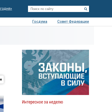
егодня»
Госдума
Совет Федерации
я
Авто
Недвижимость
Технологии
иза
Интересное за неделю