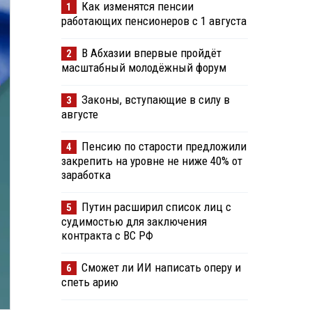
Как изменятся пенсии
1
работающих пенсионеров с 1 августа
В Абхазии впервые пройдёт
2
масштабный молодёжный форум
Законы, вступающие в силу в
3
августе
Пенсию по старости предложили
4
закрепить на уровне не ниже 40% от
заработка
Путин расширил список лиц с
5
судимостью для заключения
контракта с ВС РФ
Сможет ли ИИ написать оперу и
6
спеть арию