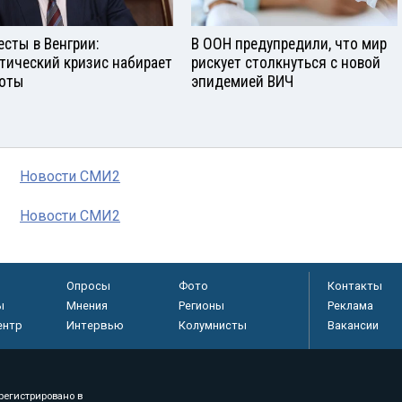
есты в Венгрии:
В ООН предупредили, что мир
тический кризис набирает
рискует столкнуться с новой
оты
эпидемией ВИЧ
Новости СМИ2
Новости СМИ2
Опросы
Фото
Контакты
ы
Мнения
Регионы
Реклама
ентр
Интервью
Колумнисты
Вакансии
регистрировано в