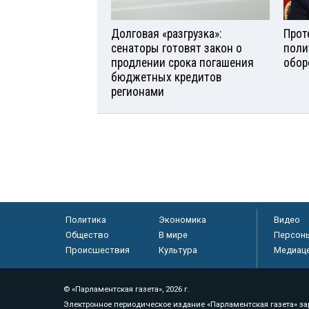
Долговая «разгрузка»:
Прот
сенаторы готовят закон о
поли
продлении срока погашения
обор
бюджетных кредитов
регионами
Политика
Экономика
Видео
Общество
В мире
Персон
Происшествия
Культура
Медиац
© «Парламентская газета», 2026 г.
Электронное периодическое издание «Парламентская газета» за