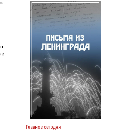
а»
от
не
Главное сегодня