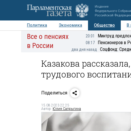
Издание
Федерального Собран
Российской Федераци
Политика
Экономика
Общество
В
Все о пенсиях
Фото
Авторы
Персоны
Мнения
Регионы
Минтруд предлож
20:01
Пенсионеров в Р
08:17
в России
Соцфонд: Средн
два дня назад
Казакова рассказала,
трудового воспитан
Поделиться
15.08.2023 22:25
Автор:
Юлия Сапрыгина