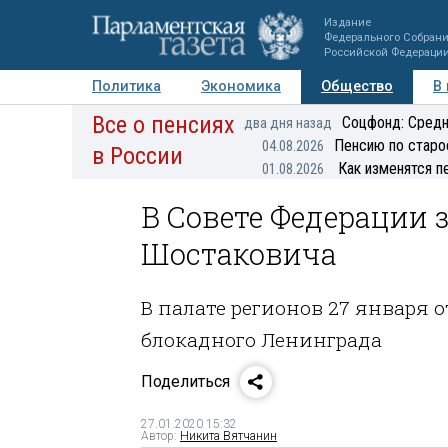
Издание
Федерального Собран
Российской Федераци
Политика
Экономика
Общество
В
Все о пенсиях
Фото
Авторы
Персоны
Мнения
Регионы
Соцфонд: Средн
два дня назад
Пенсию по старо
04.08.2026
в России
Как изменятся п
01.08.2026
В Совете Федерации
Шостаковича
В палате регионов 27 января
блокадного Ленинграда
Поделиться
27.01.2020 15:32
Автор:
Никита Вятчанин