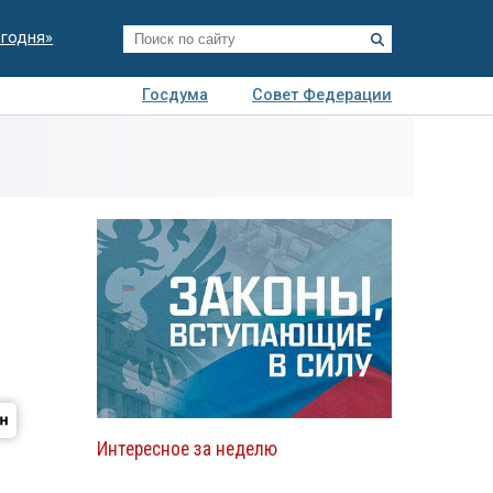
егодня»
Госдума
Совет Федерации
я
Авто
Недвижимость
Технологии
иза
Интересное за неделю