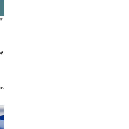
ПГ
ой
сь