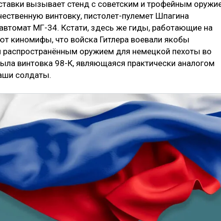
ставки вызывает стенд с советским и трофейным оружи
чественную винтовку, пистолет-пулемет Шпагина
автомат МГ-34. Кстати, здесь же гиды, работающие на
ют киномифы, что войска Гитлера воевали якобы
 распространённым оружием для немецкой пехоты во
ыла винтовка 98-К, являющаяся практически аналогом
наши солдаты.