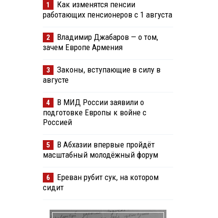
Как изменятся пенсии
1
работающих пенсионеров с 1 августа
Владимир Джабаров — о том,
2
зачем Европе Армения
Законы, вступающие в силу в
3
августе
В МИД России заявили о
4
подготовке Европы к войне с
Россией
В Абхазии впервые пройдёт
5
масштабный молодёжный форум
Ереван рубит сук, на котором
6
сидит