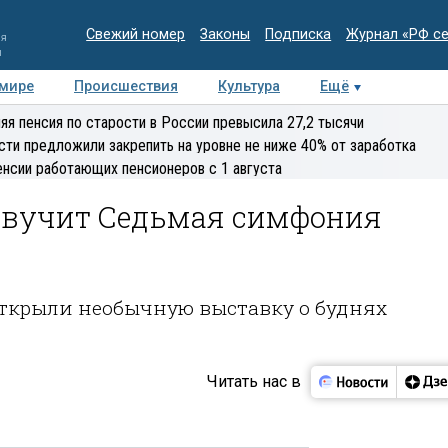
Свежий номер
Законы
Подписка
Журнал «РФ с
ия
и
 мире
Происшествия
Культура
Ещё
Медиацентр
Интервью
Колумнисты
Делова
яя пенсия по старости в России превысила 27,2 тысячи
эксперт
сти предложили закрепить на уровне не ниже 40% от заработка
енсии работающих пенсионеров с 1 августа
 звучит Седьмая симфония
 открыли необычную выставку о буднях
Читать нас в