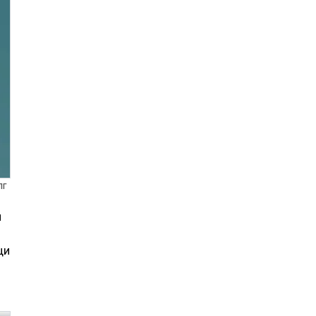
ПГ
и
щи