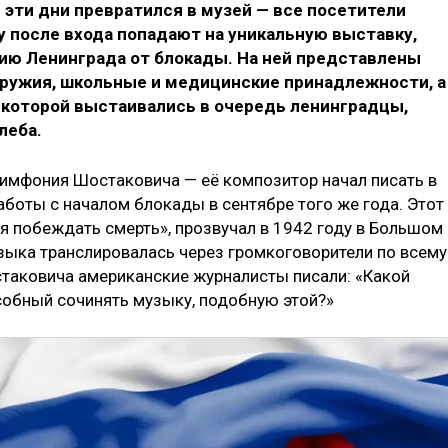
эти дни превратился в музей — все посетители
 после входа попадают на уникальную выставку,
ю Ленинграда от блокады. На ней представлены
оружия, школьные и медицинские принадлежности, а
к которой выстаивались в очередь ленинградцы,
леба.
мфония Шостаковича — её композитор начал писать в
аботы с началом блокады в сентябре того же года. Этот
я побеждать смерть», прозвучал в 1942 году в Большом
ыка транслировалась через громкоговорители по всему
таковича американские журналисты писали: «Какой
собный сочинять музыку, подобную этой?»