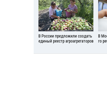
В России предложили создать
В Мо
единый реестр агроагрегаторов
го р