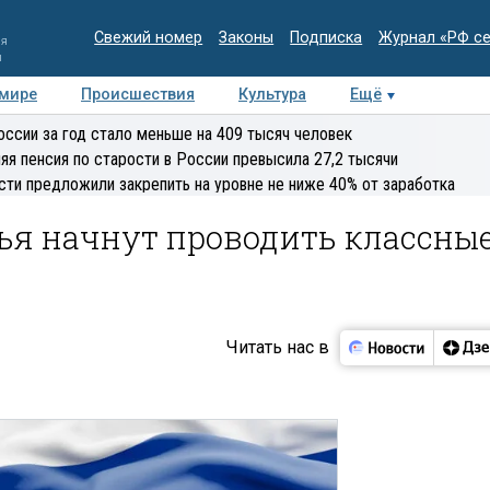
Свежий номер
Законы
Подписка
Журнал «РФ с
ия
и
 мире
Происшествия
Культура
Ещё
Медиацентр
Интервью
Колумнисты
Делова
оссии за год стало меньше на 409 тысяч человек
эксперт
яя пенсия по старости в России превысила 27,2 тысячи
сти предложили закрепить на уровне не ниже 40% от заработка
ья начнут проводить классны
Читать нас в