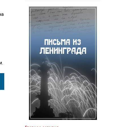
на
и.