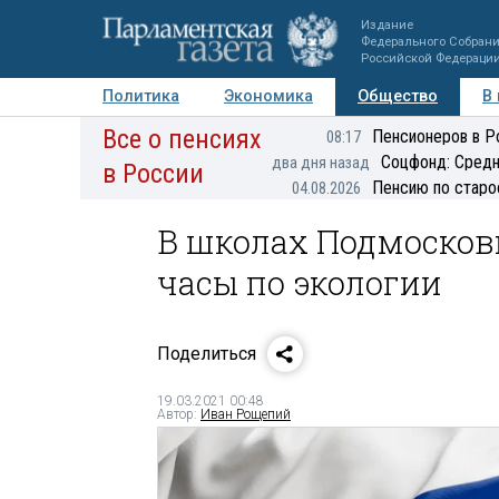
Издание
Федерального Собран
Российской Федераци
Политика
Экономика
Общество
В
Все о пенсиях
Фото
Авторы
Персоны
Мнения
Регионы
Пенсионеров в Р
08:17
Соцфонд: Средн
два дня назад
в России
Пенсию по старо
04.08.2026
В школах Подмосков
часы по экологии
Поделиться
19.03.2021 00:48
Автор:
Иван Рощепий