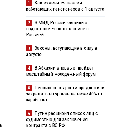
Как изменятся пенсии
1
работающих пенсионеров с 1 августа
В МИД России заявили о
2
подготовке Европы к войне с
Россией
Законы, вступающие в силу в
3
августе
В Абхазии впервые пройдёт
4
масштабный молодёжный форум
Пенсию по старости предложили
5
закрепить на уровне не ниже 40% от
заработка
Путин расширил список лиц с
6
судимостью для заключения
а
контракта с ВС РФ