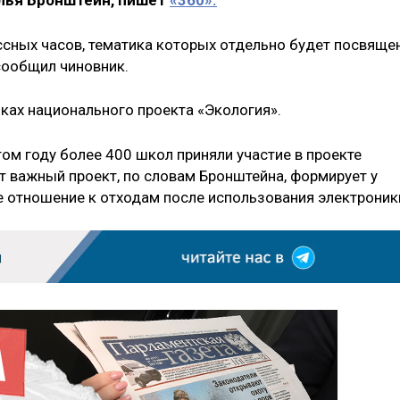
лья Бронштейн, пишет
«360».
ассных часов, тематика которых отдельно будет посвяще
сообщил чиновник.
мках национального проекта «Экология».
том году более 400 школ приняли участие в проекте
т важный проект, по словам Бронштейна, формирует у
е отношение к отходам после использования электроник