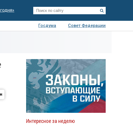
егодня»
Госдума
Совет Федерации
я
Авто
Недвижимость
Технологии
иза
е
Интересное за неделю