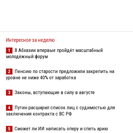
Интересное за неделю
В Абхазии впервые пройдёт масштабный
1
молодёжный форум
Пенсию по старости предложили закрепить на
2
уровне не ниже 40% от заработка
Законы, вступающие в силу в августе
3
Путин расширил список лиц с судимостью для
4
заключения контракта с ВС РФ
Сможет ли ИИ написать оперу и спеть арию
5