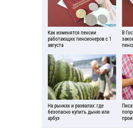
Как изменятся пенсии
В Го
работающих пенсионеров с 1
зако
августа
пенс
На рынках и развалах: где
Писа
безопасно купить дыню или
попр
арбуз
прои