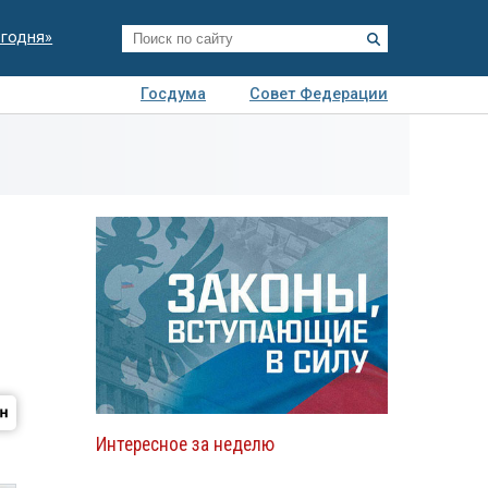
егодня»
Госдума
Совет Федерации
я
Авто
Недвижимость
Технологии
иза
Интересное за неделю