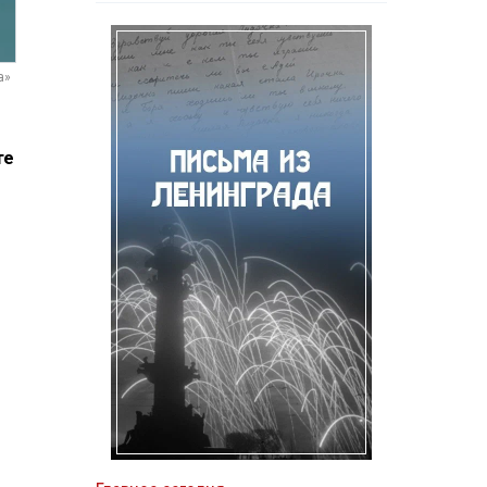
а»
те