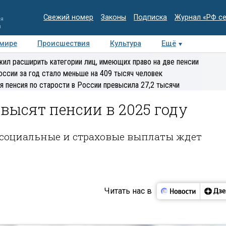
Свежий номер
Законы
Подписка
Журнал «РФ с
ия
и
 мире
Происшествия
Культура
Ещё
Медиацентр
Интервью
Колумнисты
Делова
ил расширить категории лиц, имеющих право на две пенсии
эксперт
оссии за год стало меньше на 409 тысяч человек
я пенсия по старости в России превысила 27,2 тысячи
овысят пенсии в 2025 году
 социальные и страховые выплаты ждет
Читать нас в