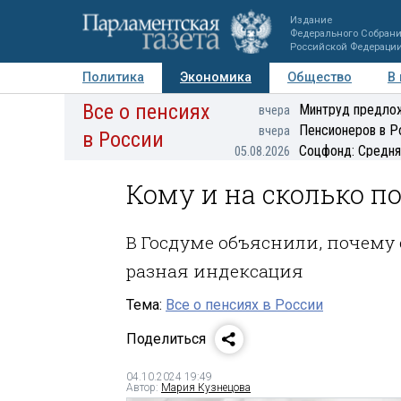
Издание
Федерального Собран
Российской Федераци
Политика
Экономика
Общество
В
Все о пенсиях
Фото
Авторы
Персоны
Мнения
Регионы
Минтруд предлож
вчера
Пенсионеров в Р
вчера
в России
Соцфонд: Средня
05.08.2026
Кому и на сколько п
В Госдуме объяснили, почему
разная индексация
Тема:
Все о пенсиях в России
Поделиться
04.10.2024 19:49
Автор:
Мария Кузнецова