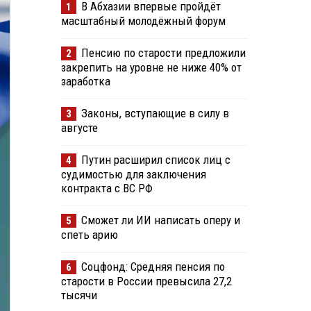
В Абхазии впервые пройдёт
1
масштабный молодёжный форум
Пенсию по старости предложили
2
закрепить на уровне не ниже 40% от
заработка
Законы, вступающие в силу в
3
августе
Путин расширил список лиц с
4
судимостью для заключения
контракта с ВС РФ
Сможет ли ИИ написать оперу и
5
спеть арию
Соцфонд: Средняя пенсия по
6
старости в России превысила 27,2
тысячи