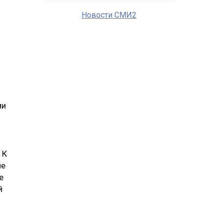
Новости СМИ2
ми
 К
ие
е
й