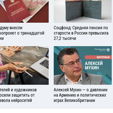
сдуму внесли
Соцфонд: Средняя пенсия по
нопроект о тринадцатой
старости в России превысила
ии
27,2 тысячи
телей и художников
Алексей Мухин — о давлении
осили защитить от
на Армению и политических
звола нейросетей
играх Великобритании