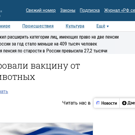
Свежий номер
Законы
Подписка
Журнал «РФ с
ия
и
 мире
Происшествия
Культура
Ещё
Медиацентр
Интервью
Колумнисты
Делова
ил расширить категории лиц, имеющих право на две пенсии
эксперт
оссии за год стало меньше на 409 тысяч человек
я пенсия по старости в России превысила 27,2 тысячи
ровали вакцину от
ивотных
нать
Читать нас в