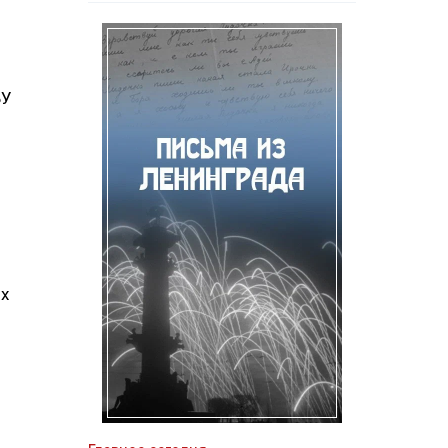
БУ
их