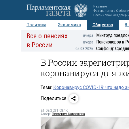
Издание
Федерального Собран
Российской Федераци
Политика
Экономика
Общество
В
Все о пенсиях
Фото
Авторы
Персоны
Мнения
Регионы
Минтруд предлож
вчера
Пенсионеров в Р
вчера
в России
Соцфонд: Средня
05.08.2026
В России зарегистри
коронавируса для ж
Тема:
Коронавирус COVID-19: что надо з
Поделиться
31.03.2021 08:16
Автор:
Виктория Карташева