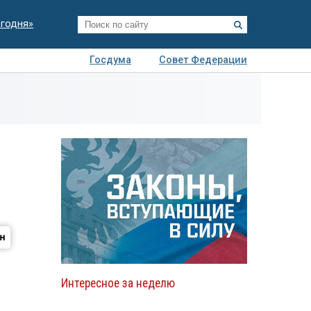
егодня»
Госдума
Совет Федерации
я
Авто
Недвижимость
Технологии
иза
Интересное за неделю