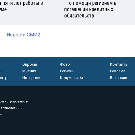
и пяти лет работы в
— о помощи регионам в
уме
погашении кредитных
обязательств
Новости СМИ2
Опросы
Фото
Контакты
ы
Мнения
Регионы
Реклама
ентр
Интервью
Колумнисты
Вакансии
регистрировано в
 технологий и
8+
.