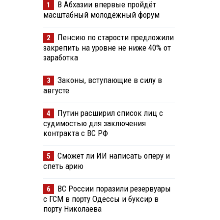
В Абхазии впервые пройдёт
1
масштабный молодёжный форум
Пенсию по старости предложили
2
закрепить на уровне не ниже 40% от
заработка
Законы, вступающие в силу в
3
августе
Путин расширил список лиц с
4
судимостью для заключения
контракта с ВС РФ
Сможет ли ИИ написать оперу и
5
спеть арию
ВС России поразили резервуары
6
с ГСМ в порту Одессы и буксир в
порту Николаева