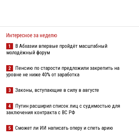
Интересное за неделю
В Абхазии впервые пройдёт масштабный
1
молодёжный форум
Пенсию по старости предложили закрепить на
2
уровне не ниже 40% от заработка
Законы, вступающие в силу в августе
3
Путин расширил список лиц с судимостью для
4
заключения контракта с ВС РФ
Сможет ли ИИ написать оперу и спеть арию
5