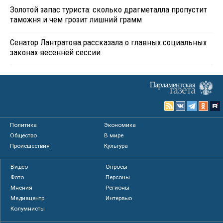
Золотой запас туриста: сколько драгметалла пропустит
таможня и чем грозит лишний грамм
Сенатор Лантратова рассказала о главных социальных
законах весенней сессии
Политика
Экономика
Общество
В мире
Происшествия
Культура
Видео
Опросы
Фото
Персоны
Мнения
Регионы
Медиацентр
Интервью
Колумнисты