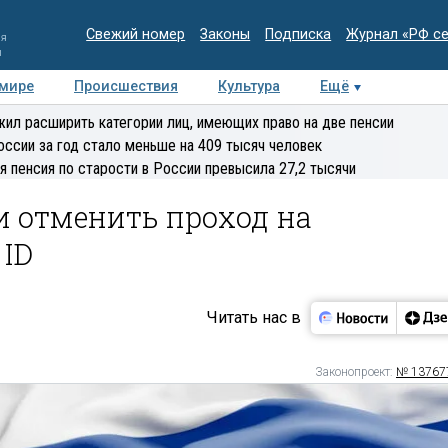
Свежий номер
Законы
Подписка
Журнал «РФ с
ия
и
 мире
Происшествия
Культура
Ещё
Медиацентр
Интервью
Колумнисты
Делова
ил расширить категории лиц, имеющих право на две пенсии
эксперт
оссии за год стало меньше на 409 тысяч человек
я пенсия по старости в России превысила 27,2 тысячи
и отменить проход на
 ID
Читать нас в
Законопроект:
№ 13767