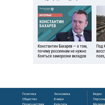
Константин Бахарев — о том,
Под 
почему россиянам не нужно
восс
бояться заморозки вкладов
поез
Политика
Экономика
Видео
Общество
В мире
Персон
Происшествия
Культура
Медиац