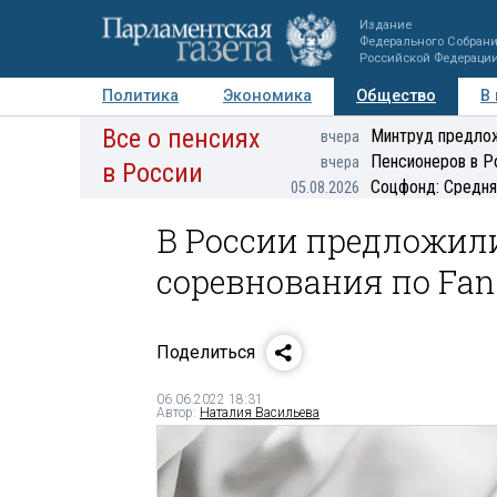
Издание
Федерального Собран
Российской Федераци
Политика
Экономика
Общество
В
Все о пенсиях
Фото
Авторы
Персоны
Мнения
Регионы
Минтруд предлож
вчера
Пенсионеров в Р
вчера
в России
Соцфонд: Средня
05.08.2026
В России предложил
соревнования по Fan
Поделиться
06.06.2022 18:31
Автор:
Наталия Васильева