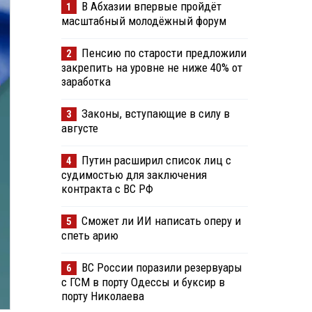
В Абхазии впервые пройдёт
1
масштабный молодёжный форум
Пенсию по старости предложили
2
закрепить на уровне не ниже 40% от
заработка
Законы, вступающие в силу в
3
августе
Путин расширил список лиц с
4
судимостью для заключения
контракта с ВС РФ
Сможет ли ИИ написать оперу и
5
спеть арию
ВС России поразили резервуары
6
с ГСМ в порту Одессы и буксир в
порту Николаева