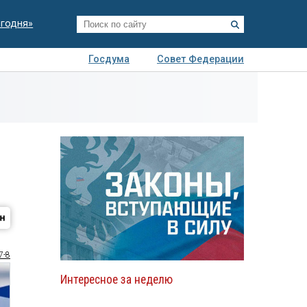
егодня»
Госдума
Совет Федерации
я
Авто
Недвижимость
Технологии
иза
7-8
Интересное за неделю