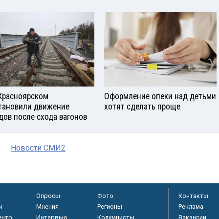
Красноярском
Оформление опеки над детьми
тановили движение
хотят сделать проще
дов после схода вагонов
Новости СМИ2
Опросы
Фото
Контакты
ы
Мнения
Регионы
Реклама
ентр
Интервью
Колумнисты
Вакансии