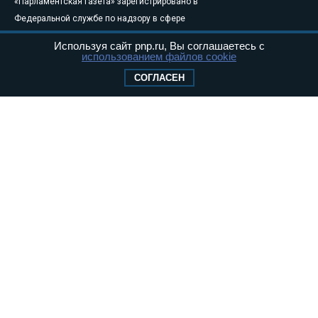
«Парламентская газета» зарегистрировано в
Федеральной службе по надзору в сфере
связи, информационных технологий и
Используя сайт pnp.ru, Вы соглашаетесь с
массовых коммуникаций (Роскомнадзор) 05
использованием файлов cookie
августа 2011 года. 18+
СОГЛАСЕН
Свидетельство о регистрации Эл № ФС77-
46097
Учредитель — АНО «Парламентская газета»
Исполняющий обязанности главного
редактора — Абдуллаев М.Р.
Тел.: +7 (495) 637–69–79 E-mail:
pg@pnp.ru
«Парламентская газета» - официальное еженедельное издание
Федерального Собрания РФ. Издается с 1997 года. Учредители
газеты - Государственная Дума и Совет Федерации РФ. Официальный
публикатор федеральных конституционных законов, федеральных
законов и актов палат Федерального Собрания. «Парламентская
газета» имеет пункты печати и представительства в десяти субъектах
федерации.
Сайт «Парламентской газеты» - это оперативные новости и
достоверная информация о принимаемых в стране законах и
деятельности депутатов и сенаторов. При использовании материалов