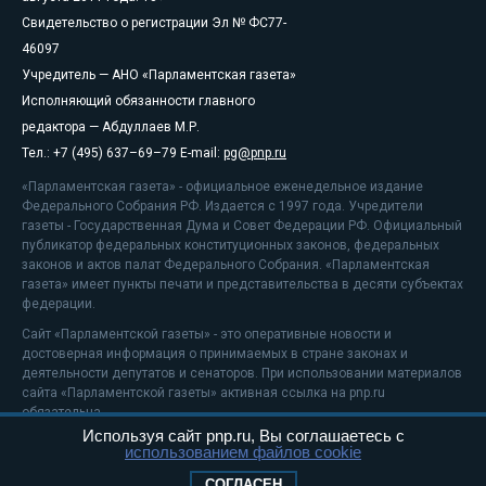
Свидетельство о регистрации Эл № ФС77-
46097
Учредитель — АНО «Парламентская газета»
Исполняющий обязанности главного
редактора — Абдуллаев М.Р.
Тел.: +7 (495) 637–69–79 E-mail:
pg@pnp.ru
«Парламентская газета» - официальное еженедельное издание
Федерального Собрания РФ. Издается с 1997 года. Учредители
газеты - Государственная Дума и Совет Федерации РФ. Официальный
публикатор федеральных конституционных законов, федеральных
законов и актов палат Федерального Собрания. «Парламентская
газета» имеет пункты печати и представительства в десяти субъектах
федерации.
Сайт «Парламентской газеты» - это оперативные новости и
достоверная информация о принимаемых в стране законах и
деятельности депутатов и сенаторов. При использовании материалов
сайта «Парламентской газеты» активная ссылка на pnp.ru
обязательна.
Используя сайт pnp.ru, Вы соглашаетесь с
На информационном ресурсе применяются
рекомендательные
использованием файлов cookie
технологии
Положение о защите персональных данных
СОГЛАСЕН