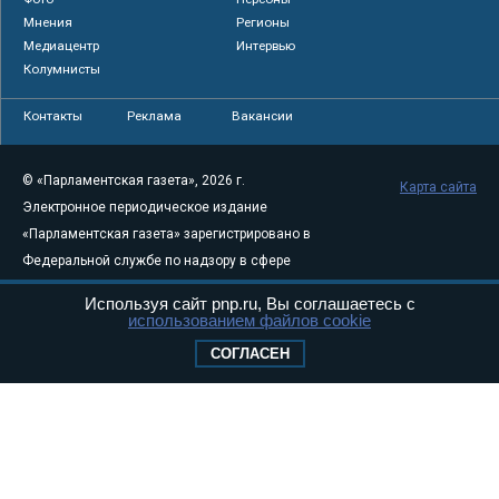
Мнения
Регионы
Медиацентр
Интервью
Колумнисты
Контакты
Реклама
Вакансии
© «Парламентская газета», 2026 г.
Карта сайта
Электронное периодическое издание
«Парламентская газета» зарегистрировано в
Федеральной службе по надзору в сфере
связи, информационных технологий и
Используя сайт pnp.ru, Вы соглашаетесь с
массовых коммуникаций (Роскомнадзор) 05
использованием файлов cookie
августа 2011 года. 18+
СОГЛАСЕН
Свидетельство о регистрации Эл № ФС77-
46097
Учредитель — АНО «Парламентская газета»
Исполняющий обязанности главного
редактора — Абдуллаев М.Р.