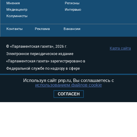
Мнения
Регионы
Медиацентр
Интервью
Колумнисты
Контакты
Реклама
Вакансии
© «Парламентская газета», 2026 г.
Карта сайта
Электронное периодическое издание
«Парламентская газета» зарегистрировано в
Федеральной службе по надзору в сфере
связи, информационных технологий и
Используя сайт pnp.ru, Вы соглашаетесь с
массовых коммуникаций (Роскомнадзор) 05
использованием файлов cookie
августа 2011 года. 18+
СОГЛАСЕН
Свидетельство о регистрации Эл № ФС77-
46097
Учредитель — АНО «Парламентская газета»
Исполняющий обязанности главного
редактора — Абдуллаев М.Р.
Тел.: +7 (495) 637–69–79 E-mail:
pg@pnp.ru