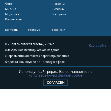
Фото
Персоны
Мнения
Регионы
Медиацентр
Интервью
Колумнисты
Контакты
Реклама
Вакансии
© «Парламентская газета», 2026 г.
Карта сайта
Электронное периодическое издание
«Парламентская газета» зарегистрировано в
Федеральной службе по надзору в сфере
связи, информационных технологий и
Используя сайт pnp.ru, Вы соглашаетесь с
массовых коммуникаций (Роскомнадзор) 05
использованием файлов cookie
августа 2011 года. 18+
СОГЛАСЕН
Свидетельство о регистрации Эл № ФС77-
46097
Учредитель — АНО «Парламентская газета»
Исполняющий обязанности главного
редактора — Абдуллаев М.Р.