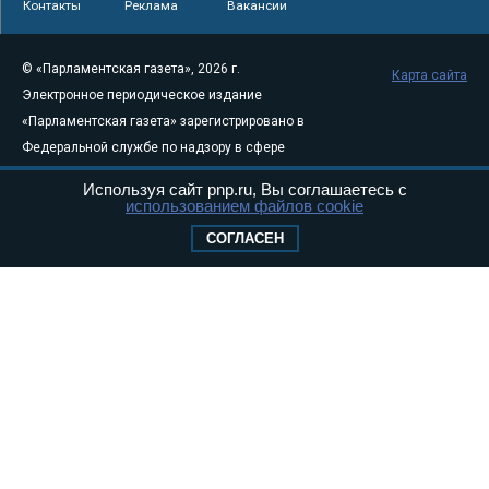
Контакты
Реклама
Вакансии
© «Парламентская газета», 2026 г.
Карта сайта
Электронное периодическое издание
«Парламентская газета» зарегистрировано в
Федеральной службе по надзору в сфере
связи, информационных технологий и
Используя сайт pnp.ru, Вы соглашаетесь с
массовых коммуникаций (Роскомнадзор) 05
использованием файлов cookie
августа 2011 года. 18+
СОГЛАСЕН
Свидетельство о регистрации Эл № ФС77-
46097
Учредитель — АНО «Парламентская газета»
Исполняющий обязанности главного
редактора — Абдуллаев М.Р.
Тел.: +7 (495) 637–69–79 E-mail:
pg@pnp.ru
«Парламентская газета» - официальное еженедельное издание
Федерального Собрания РФ. Издается с 1997 года. Учредители
газеты - Государственная Дума и Совет Федерации РФ. Официальный
публикатор федеральных конституционных законов, федеральных