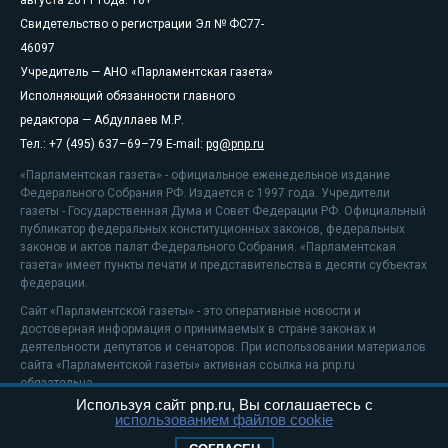
Свидетельство о регистрации Эл № ФС77-
46097
Учредитель — АНО «Парламентская газета»
Исполняющий обязанности главного
редактора — Абдуллаев М.Р.
Тел.: +7 (495) 637–69–79 E-mail:
pg@pnp.ru
«Парламентская газета» - официальное еженедельное издание
Федерального Собрания РФ. Издается с 1997 года. Учредители
газеты - Государственная Дума и Совет Федерации РФ. Официальный
публикатор федеральных конституционных законов, федеральных
законов и актов палат Федерального Собрания. «Парламентская
газета» имеет пункты печати и представительства в десяти субъектах
федерации.
Сайт «Парламентской газеты» - это оперативные новости и
достоверная информация о принимаемых в стране законах и
деятельности депутатов и сенаторов. При использовании материалов
сайта «Парламентской газеты» активная ссылка на pnp.ru
обязательна.
Используя сайт pnp.ru, Вы соглашаетесь с
На информационном ресурсе применяются
рекомендательные
использованием файлов cookie
технологии
Положение о защите персональных данных