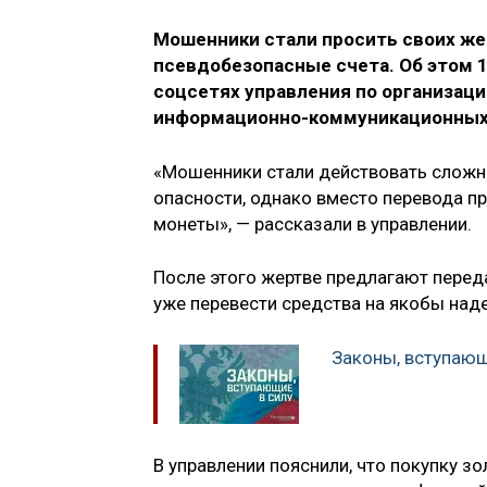
Мошeнники стали просить своих жe
псевдобeзопасные счета. Об этом 1
соцсетях управления по организац
информационно-коммуникационных
«Мошeнники стали действовать сложне
опасности, однако вмeсто перeвода п
монеты», — рассказали в управлении.
После этого жертве предлагают переда
уже перевести средства на якобы над
Законы, вступающ
В управлении пояснили, что покупку з