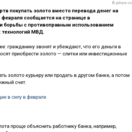
© pxhere.c
ртв покупать золото вмeсто перeвода денег на
 февраля сообщается на странице в
ии борьбы с противоправным использованием
 технологий МВД.
е: гражданину звонят и убeждают, что eго деньги в
росят приобрeсти золото — слитки или инвeстиционные
ть золото курьеру или продать в другом банке, а потом
ежный счет.
ие в силу в феврале
олота проще объяснить работнику банка, например,