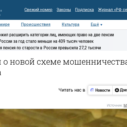
Свежий номер
Законы
Подписка
Журнал «РФ с
ия
и
 мире
Происшествия
Культура
Ещё
Медиацентр
Интервью
Колумнисты
Делова
жил расширить категории лиц, имеющих право на две пенсии
эксперт
России за год стало меньше на 409 тысяч человек
я пенсия по старости в России превысила 27,2 тысячи
 о новой схеме мошенничеств
а
Читать нас в
Источник:
М