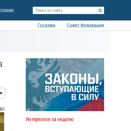
егодня»
Госдума
Совет Федерации
я
Авто
Недвижимость
Технологии
иза
а
ВД
Интересное за неделю