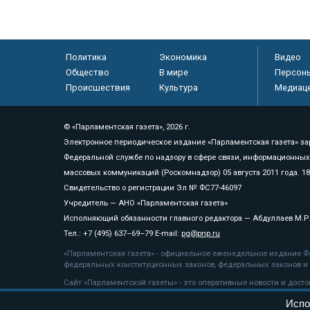
Политика
Экономика
Видео
Общество
В мире
Персон
Происшествия
Культура
Медиац
© «Парламентская газета», 2026 г.
Электронное периодическое издание «Парламентская газета» за
Федеральной службе по надзору в сфере связи, информационных
массовых коммуникаций (Роскомнадзор) 05 августа 2011 года. 1
Свидетельство о регистрации Эл № ФС77-46097
Учредитель — АНО «Парламентская газета»
Исполняющий обязанности главного редактора — Абдуллаев М.Р
Тел.: +7 (495) 637–69–79 E-mail:
pg@pnp.ru
«Парламентская газета» - официальное еженедельное издание Фе
федеральных конституционных законов, федеральных законов и а
Сайт «Парламентской газеты» - это оперативные новости и дост
«Парламентской газеты» активная ссылка на pnp.ru обязательна.
Испо