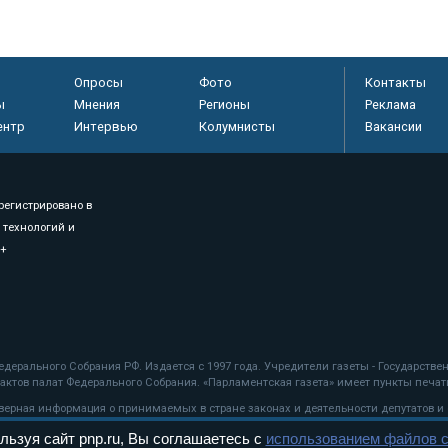
Опросы
Фото
Контакты
ы
Мнения
Регионы
Реклама
ентр
Интервью
Колумнисты
Вакансии
регистрировано в
 технологий и
8+
.
дерального Собрания РФ. Издается с 1997 года. Учредители газеты - Государств
ктов палат Федерального Собрания. «Парламентская газета» имеет пункты печати
оверная информация о принимаемых в стране законах и деятельности депутатов и
льзуя сайт pnp.ru, Вы соглашаетесь с
использованием файлов c