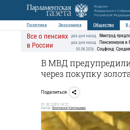
Издание
Федерального Собран
Российской Федераци
Политика
Экономика
Общество
В
Все о пенсиях
Фото
Авторы
Персоны
Мнения
Регионы
Минтруд предло
два дня назад
Пенсионеров в 
два дня назад
в России
Соцфонд: Средня
05.08.2026
В МВД предупредили
через покупку золот
Поделиться
01.02.2025 14:22
Автор:
Виктория Карташева