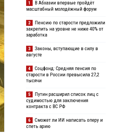
В Абхазии впервые пройдёт
1
масштабный молодёжный форум
Пенсию по старости предложили
2
закрепить на уровне не ниже 40% от
заработка
Законы, вступающие в силу в
3
августе
Соцфонд: Средняя пенсия по
4
старости в России превысила 27,2
тысячи
Путин расширил список лиц с
5
судимостью для заключения
контракта с ВС РФ
Сможет ли ИИ написать оперу и
6
спеть арию