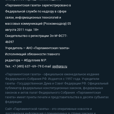
«Парламентская газета» зарегистрировано в
Федеральной службе по надзору в сфере
связи, информационных технологий и
массовых коммуникаций (Роскомнадзор) 05
августа 2011 года. 18+
Свидетельство о регистрации Эл № ФС77-
46097
Учредитель — АНО «Парламентская газета»
Исполняющий обязанности главного
редактора — Абдуллаев М.Р.
Тел.: +7 (495) 637–69–79 E-mail:
pg@pnp.ru
«Парламентская газета» - официальное еженедельное издание
Федерального Собрания РФ. Издается с 1997 года. Учредители
газеты - Государственная Дума и Совет Федерации РФ. Официальный
публикатор федеральных конституционных законов, федеральных
законов и актов палат Федерального Собрания. «Парламентская
газета» имеет пункты печати и представительства в десяти субъектах
федерации.
Сайт «Парламентской газеты» - это оперативные новости и
достоверная информация о принимаемых в стране законах и