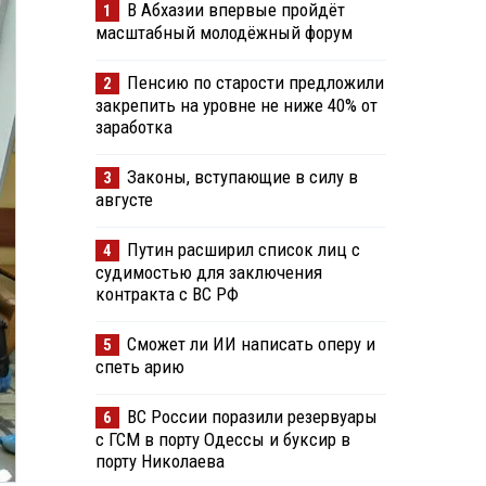
В Абхазии впервые пройдёт
1
масштабный молодёжный форум
Пенсию по старости предложили
2
закрепить на уровне не ниже 40% от
заработка
Законы, вступающие в силу в
3
августе
Путин расширил список лиц с
4
судимостью для заключения
контракта с ВС РФ
Сможет ли ИИ написать оперу и
5
спеть арию
ВС России поразили резервуары
6
с ГСМ в порту Одессы и буксир в
порту Николаева