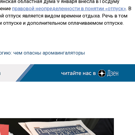
рянская областная дума 9 января внесла в Госдуму
нение
правовой неопределенности в понятии «отпуск»
. В
ой отпуск является видом времени отдыха. Речь в том
м отпуске и дополнительном оплачиваемом отпуске.
ергию: чем опасны аромаингаляторы