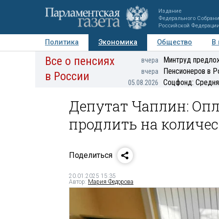
Издание
Федерального Собран
Российской Федераци
Политика
Экономика
Общество
В
Все о пенсиях
Фото
Авторы
Персоны
Мнения
Регионы
Минтруд предлож
вчера
Пенсионеров в Р
вчера
в России
Соцфонд: Средня
05.08.2026
Депутат Чаплин: Оп
продлить на количес
Поделиться
20.01.2025 15:35
Автор:
Мария Федорова