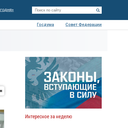
егодня»
Госдума
Совет Федерации
я
Авто
Недвижимость
Технологии
иза
Интересное за неделю