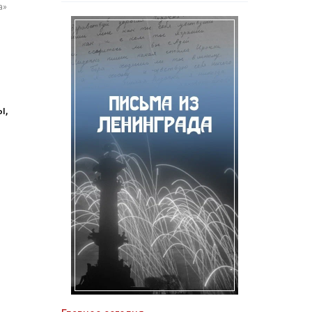
а»
ы,