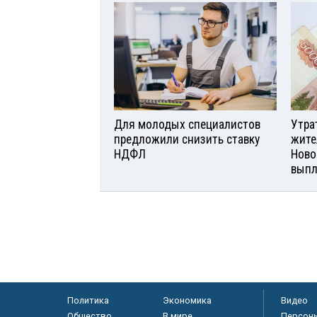
Для молодых специалистов
Утра
предложили снизить ставку
жите
НДФЛ
Ново
вып
Политика
Экономика
Видео
Общество
В мире
Персон