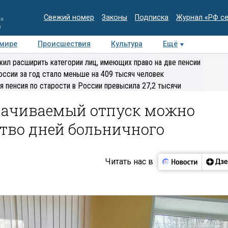
Свежий номер
Законы
Подписка
Журнал «РФ с
ия
и
 мире
Происшествия
Культура
Ещё
Медиацентр
Интервью
Колумнисты
Делова
ил расширить категории лиц, имеющих право на две пенсии
эксперт
оссии за год стало меньше на 409 тысяч человек
я пенсия по старости в России превысила 27,2 тысячи
лачиваемый отпуск можно
тво дней больничного
Читать нас в