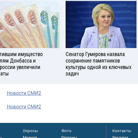
тившим имущество
Сенатор Гумерова назвала
лям Донбасса и
сохранение памятников
россии увеличили
культуры одной из ключевых
латы
задач
Новости СМИ2
Новости СМИ2
Опросы
Фото
Контакты
ы
Мнения
Регионы
Реклама