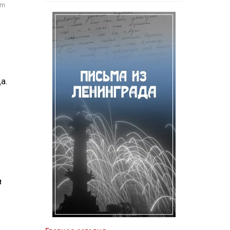
om
а.
и