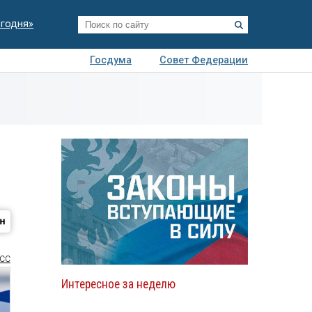
егодня»
Госдума
Совет Федерации
я
Авто
Недвижимость
Технологии
иза
СС
Интересное за неделю