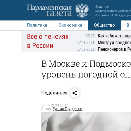
Издание
Федерального Собран
Российской Федераци
Политика
Экономика
Общество
В
Все о пенсиях
Фото
Авторы
Персоны
Мнения
Регионы
Как избежать ош
00:00
Минтруд предлож
07.08.2026
в России
Пенсионеров в Р
07.08.2026
В Москве и Подмоск
уровень погодной о
Поделиться
31.10.2024 00:05
Автор:
Руслан Грудцинов