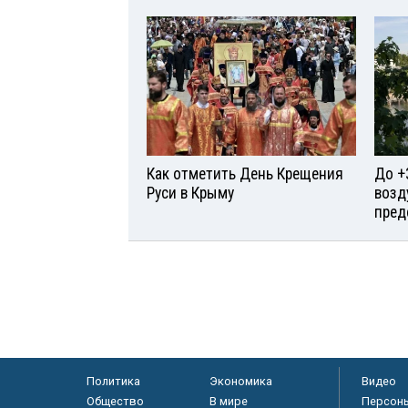
Как отметить День Крещения
До +
Руси в Крыму
возд
пред
Политика
Экономика
Видео
Общество
В мире
Персон