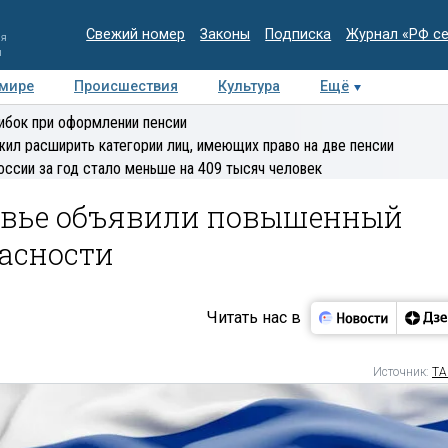
Свежий номер
Законы
Подписка
Журнал «РФ с
ия
и
 мире
Происшествия
Культура
Ещё
Медиацентр
Интервью
Колумнисты
Делова
ибок при оформлении пенсии
эксперт
ил расширить категории лиц, имеющих право на две пенсии
оссии за год стало меньше на 409 тысяч человек
овье объявили повышенный
пасности
Читать нас в
Источник:
ТА