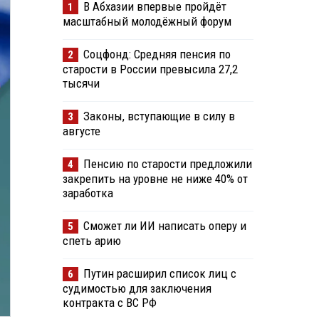
В Абхазии впервые пройдёт
1
масштабный молодёжный форум
Соцфонд: Средняя пенсия по
2
старости в России превысила 27,2
тысячи
Законы, вступающие в силу в
3
августе
Пенсию по старости предложили
4
закрепить на уровне не ниже 40% от
заработка
Сможет ли ИИ написать оперу и
5
спеть арию
Путин расширил список лиц с
6
судимостью для заключения
контракта с ВС РФ