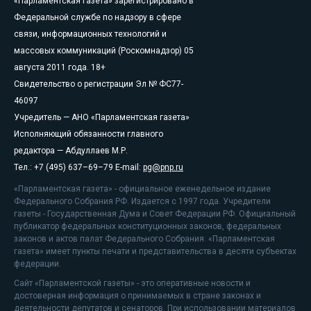
«Парламентская газета» зарегистрировано в
Федеральной службе по надзору в сфере
связи, информационных технологий и
массовых коммуникаций (Роскомнадзор) 05
августа 2011 года. 18+
Свидетельство о регистрации Эл № ФС77-
46097
Учредитель — АНО «Парламентская газета»
Исполняющий обязанности главного
редактора — Абдуллаев М.Р.
Тел.: +7 (495) 637–69–79 E-mail:
pg@pnp.ru
«Парламентская газета» - официальное еженедельное издание
Федерального Собрания РФ. Издается с 1997 года. Учредители
газеты - Государственная Дума и Совет Федерации РФ. Официальный
публикатор федеральных конституционных законов, федеральных
законов и актов палат Федерального Собрания. «Парламентская
газета» имеет пункты печати и представительства в десяти субъектах
федерации.
Сайт «Парламентской газеты» - это оперативные новости и
достоверная информация о принимаемых в стране законах и
деятельности депутатов и сенаторов. При использовании материалов