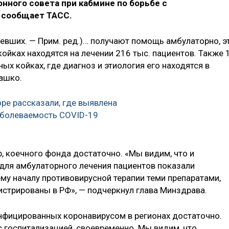
нного совета при кабмине по борьбе с
я сообщает ТАСС.
левших. — Прим. ред.)… получают помощь амбулаторно, э
койках находятся на лечении 216 тыс. пациентов. Также 
ых койках, где диагноз и этиология его находятся в
ашко.
ре рассказали, где выявлена
аболеваемость COVID-19
, коечного фонда достаточно. «Мы видим, что и
для амбулаторного лечения пациентов показали
му началу противовирусной терапии теми препаратами,
истрированы в РФ», — подчеркнул глава Минздрава.
инфицированных коронавирусом в регионах достаточно.
с госпитализацией, своевременно. Мы видим, что