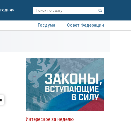
егодня»
Госдума
Совет Федерации
я
Авто
Недвижимость
Технологии
иза
Интересное за неделю