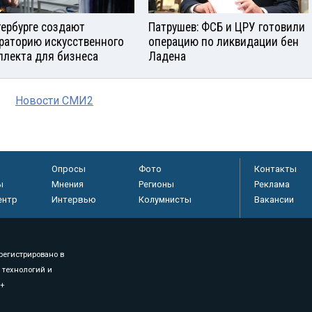
тербурге создают
Патрушев: ФСБ и ЦРУ готовили
раторию искусственного
операцию по ликвидации бен
ллекта для бизнеса
Ладена
Новости СМИ2
Опросы
Фото
Контакты
ы
Мнения
Регионы
Реклама
ентр
Интервью
Колумнисты
Вакансии
регистрировано в
 технологий и
8+