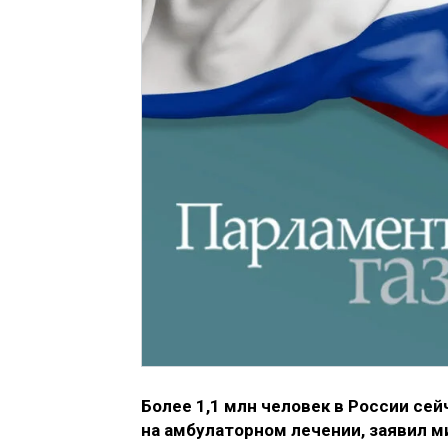
Более 1,1 млн человек в России сей
на амбулаторном лечении, заявил 