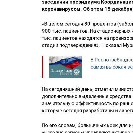
заседании президиума Координацио
коронавирусом. Об этом 15 декабр
«В целом сегодня 80 процентов (забо
900 тыс. пациентов. На стационарных 
тыс. пациентов находятся на провизорн
стадии подтверждения», — сказал Мур
В Роспотребнадзо
самая высокая з
На сегодняшний день, отметил министр
дополнительно выделенные средства 
значительную эффективность по ранне
которые сегодня разработаны и зарег
По его словам, больничных коек для 
«Сегодня регионы управляют активно 