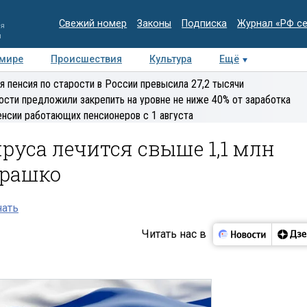
Свежий номер
Законы
Подписка
Журнал «РФ с
ия
и
 мире
Происшествия
Культура
Ещё
Медиацентр
Интервью
Колумнисты
Делова
я пенсия по старости в России превысила 27,2 тысячи
эксперт
ости предложили закрепить на уровне не ниже 40% от заработка
енсии работающих пенсионеров с 1 августа
ируса лечится свыше 1,1 млн
урашко
нать
Читать нас в