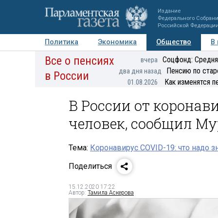
Издание
Федерального Собран
Российской Федераци
Политика
Экономика
Общество
В
Все о пенсиях
Фото
Авторы
Персоны
Мнения
Регионы
Соцфонд: Средня
вчера
Пенсию по стар
два дня назад
в России
Как изменятся п
01.08.2026
В России от коронав
человек, сообщил М
Тема:
Коронавирус COVID-19: что надо з
Поделиться
15.12.2020 17:22
Автор:
Тамила Аскерова