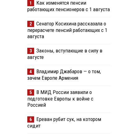
Как изменятся пенсии
1
работающих пенсионеров с 1 августа
Сенатор Косихина рассказала о
2
перерасчете пенсий работающих с 1
августа
Законы, вступающие в силу в
3
августе
Владимир Джабаров — о том,
4
зачем Европе Армения
В МИД России заявили о
5
подготовке Европы к войне с
Россией
Ереван рубит сук, на котором
6
сидит