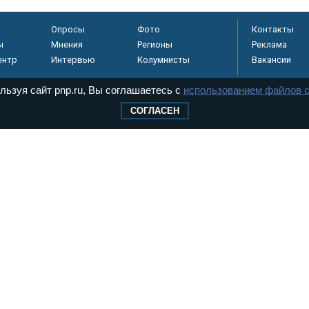
Опросы
Фото
Контакты
ы
Мнения
Регионы
Реклама
ентр
Интервью
Колумнисты
Вакансии
льзуя сайт pnp.ru, Вы соглашаетесь с
использованием файлов c
СОГЛАСЕН
регистрировано в
 технологий и
8+
.
дерального Собрания РФ. Издается с 1997 года. Учредители газеты - Государств
ктов палат Федерального Собрания. «Парламентская газета» имеет пункты печати
оверная информация о принимаемых в стране законах и деятельности депутатов и
ехнологии