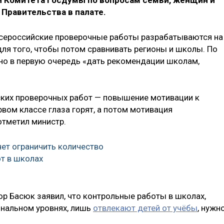
и Комитета Госдумы по вопросам семьи, женщин и
 Правительства в палате.
Всероссийские проверочные работы разрабатываются на
для того, чтобы потом сравнивать регионы и школы. По
жно в первую очередь «дать рекомендации школам,
ских проверочных работ — повышение мотивации к
рвом классе глаза горят, а потом мотивация
отметил министр.
ет ограничить количество
т в школах
р Басюк заявил, что контрольные работы в школах,
ональном уровнях, лишь
отвлекают детей от учёбы
, нужн