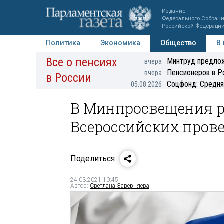
Издание
Федерального Собран
Российской Федераци
Политика
Экономика
Общество
В
Все о пенсиях
Фото
Авторы
Персоны
Мнения
Регионы
Минтруд предлож
вчера
Пенсионеров в Р
вчера
в России
Соцфонд: Средня
05.08.2026
В Минпросвещения р
Всероссийских пров
Поделиться
24.03.2021 10:45
Автор:
Светлана Заверняева