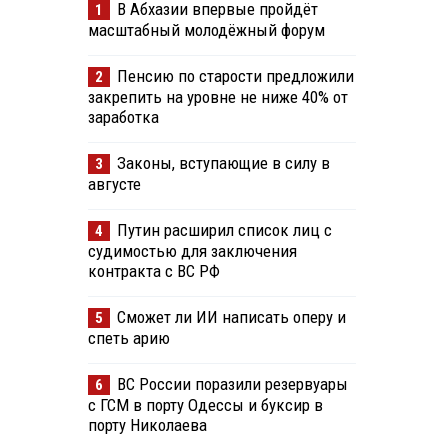
В Абхазии впервые пройдёт
1
масштабный молодёжный форум
Пенсию по старости предложили
2
закрепить на уровне не ниже 40% от
заработка
Законы, вступающие в силу в
3
августе
Путин расширил список лиц с
4
судимостью для заключения
контракта с ВС РФ
Сможет ли ИИ написать оперу и
5
спеть арию
ВС России поразили резервуары
6
с ГСМ в порту Одессы и буксир в
порту Николаева