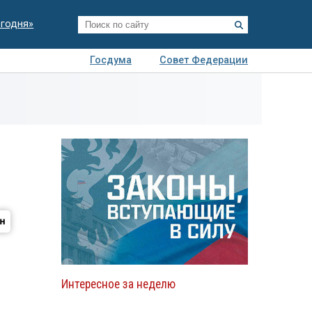
егодня»
Госдума
Совет Федерации
я
Авто
Недвижимость
Технологии
иза
Интересное за неделю