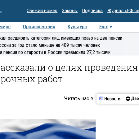
Свежий номер
Законы
Подписка
Журнал «РФ с
ия
и
 мире
Происшествия
Культура
Ещё
Медиацентр
Интервью
Колумнисты
Делова
ил расширить категории лиц, имеющих право на две пенсии
эксперт
оссии за год стало меньше на 409 тысяч человек
я пенсия по старости в России превысила 27,2 тысячи
ассказали о целях проведения
ерочных работ
Читать нас в