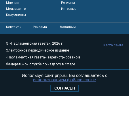
Мнения
Регионы
Медиацентр
Интервью
Колумнисты
Контакты
Реклама
Вакансии
© «Парламентская газета», 2026 г.
Карта сайта
Электронное периодическое издание
«Парламентская газета» зарегистрировано в
Федеральной службе по надзору в сфере
связи, информационных технологий и
Используя сайт pnp.ru, Вы соглашаетесь с
массовых коммуникаций (Роскомнадзор) 05
использованием файлов cookie
августа 2011 года. 18+
СОГЛАСЕН
Свидетельство о регистрации Эл № ФС77-
46097
Учредитель — АНО «Парламентская газета»
Исполняющий обязанности главного
редактора — Абдуллаев М.Р.
Тел.: +7 (495) 637–69–79 E-mail:
pg@pnp.ru