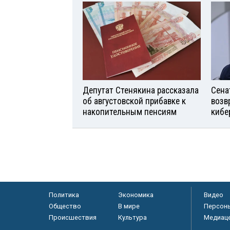
Депутат Стенякина рассказала
Сена
об августовской прибавке к
возв
накопительным пенсиям
кибе
Политика
Экономика
Видео
Общество
В мире
Персон
Происшествия
Культура
Медиац