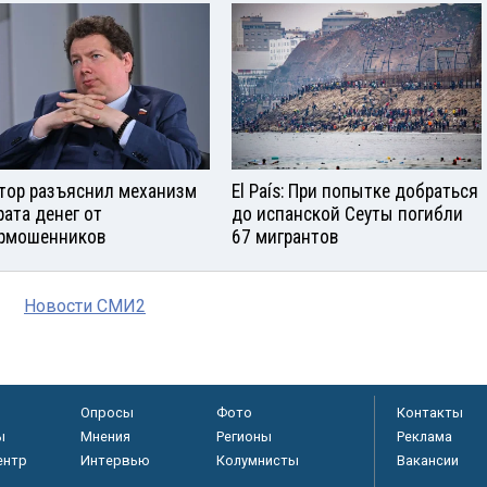
тор разъяснил механизм
El País: При попытке добраться
рата денег от
до испанской Сеуты погибли
рмошенников
67 мигрантов
Новости СМИ2
Опросы
Фото
Контакты
ы
Мнения
Регионы
Реклама
ентр
Интервью
Колумнисты
Вакансии