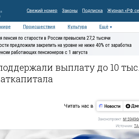
Свежий номер
Законы
Подписка
Журнал «РФ с
ия
и
 мире
Происшествия
Культура
Ещё
Медиацентр
Интервью
Колумнисты
Делова
я пенсия по старости в России превысила 27,2 тысячи
эксперт
ости предложили закрепить на уровне не ниже 40% от заработка
енсии работающих пенсионеров с 1 августа
поддержали выплату до 10 тыс
маткапитала
Читать нас в
Законопроект:
№ 59496
Источник:
ТА