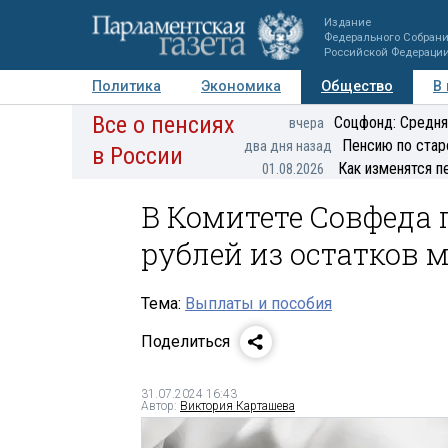
Издание
Федерального Собран
Российской Федераци
Политика
Экономика
Общество
В
Все о пенсиях
Фото
Авторы
Персоны
Мнения
Регионы
Соцфонд: Средня
вчера
Пенсию по стар
два дня назад
в России
Как изменятся п
01.08.2026
В Комитете Совфеда 
рублей из остатков 
Тема:
Выплаты и пособия
Поделиться
31.07.2024 16:43
Автор:
Виктория Карташева