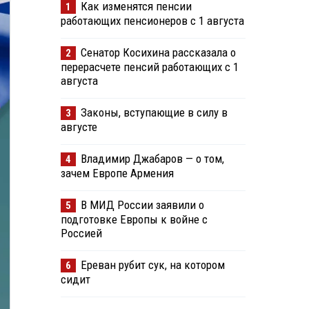
Как изменятся пенсии
1
работающих пенсионеров с 1 августа
Сенатор Косихина рассказала о
2
перерасчете пенсий работающих с 1
августа
Законы, вступающие в силу в
3
августе
Владимир Джабаров — о том,
4
зачем Европе Армения
В МИД России заявили о
5
подготовке Европы к войне с
Россией
Ереван рубит сук, на котором
6
сидит