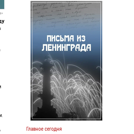
а»
ду
а
0
и
м.
Главное сегодня
о