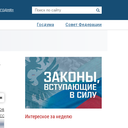
егодня»
Госдума
Совет Федерации
я
Авто
Недвижимость
Технологии
иза
.
0-8
Интересное за неделю
СС