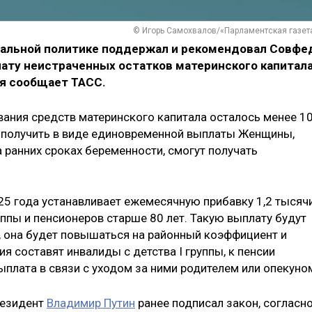
© Игорь Самохвалов/«Парламентская газет
иальной политике поддержал и рекомендовал Совфе
ату неистраченных остатков материнского капитал
ля сообщает ТАСС.
вания средств материнского капитала осталось менее 1
т получить в виде единовременной выплаты Женщины,
 ранних сроках беременности, смогут получать
025 года устанавливает ежемесячную прибавку 1,2 тысяч
уппы и пенсионеров старше 80 лет. Такую выплату будут
, она будет повышаться на районный коэффициент и
 составят инвалиды с детства I группы, к пенсии
плата в связи с уходом за ними родителем или опекуно
резидент
Владимир Путин
ранее подписал закон, согласн