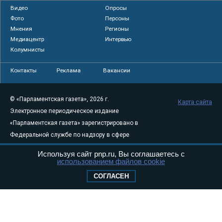
Видео
Опросы
Фото
Персоны
Мнения
Регионы
Медиацентр
Интервью
Колумнисты
Контакты
Реклама
Вакансии
© «Парламентская газета», 2026 г.
Карта сайта
Электронное периодическое издание
«Парламентская газета» зарегистрировано в
Федеральной службе по надзору в сфере
связи, информационных технологий и
Используя сайт pnp.ru, Вы соглашаетесь с
массовых коммуникаций (Роскомнадзор) 05
использованием файлов cookie
августа 2011 года. 18+
СОГЛАСЕН
Свидетельство о регистрации Эл № ФС77-
46097
Учредитель — АНО «Парламентская газета»
Исполняющий обязанности главного