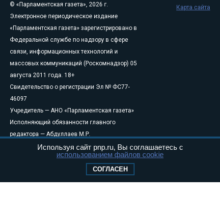
© «Парламентская газета», 2026 г.
Карта сайта
Электронное периодическое издание
«Парламентская газета» зарегистрировано в
Федеральной службе по надзору в сфере
связи, информационных технологий и
массовых коммуникаций (Роскомнадзор) 05
августа 2011 года. 18+
Свидетельство о регистрации Эл № ФС77-
46097
Учредитель — АНО «Парламентская газета»
Исполняющий обязанности главного
редактора — Абдуллаев М.Р.
Тел.: +7 (495) 637–69–79 E-mail:
pg@pnp.ru
Используя сайт pnp.ru, Вы соглашаетесь с
использованием файлов cookie
«Парламентская газета» - официальное еженедельное издание
СОГЛАСЕН
Федерального Собрания РФ. Издается с 1997 года. Учредители
газеты - Государственная Дума и Совет Федерации РФ. Официальный
публикатор федеральных конституционных законов, федеральных
законов и актов палат Федерального Собрания. «Парламентская
газета» имеет пункты печати и представительства в десяти субъектах
федерации.