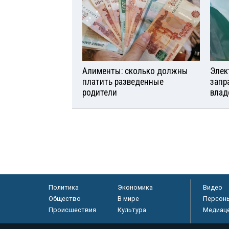
Алименты: сколько должны
Элек
платить разведенные
запр
родители
влад
Политика
Экономика
Видео
Общество
В мире
Персон
Происшествия
Культура
Медиац