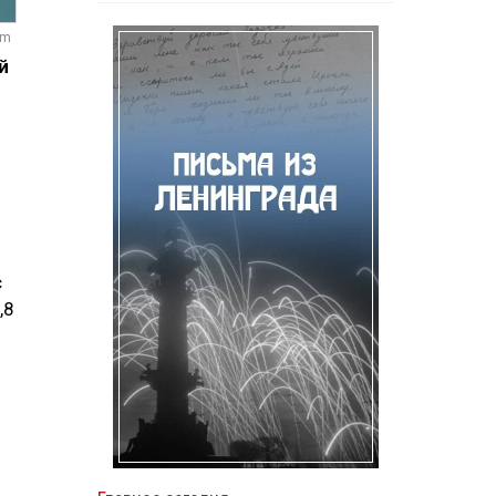
om
й
с
,8