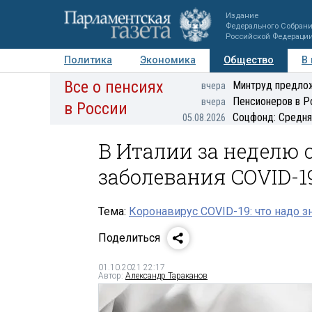
Издание
Федерального Собран
Российской Федераци
Политика
Экономика
Общество
В
Все о пенсиях
Фото
Авторы
Персоны
Мнения
Регионы
Минтруд предлож
вчера
Пенсионеров в Р
вчера
в России
Соцфонд: Средня
05.08.2026
В Италии за неделю 
заболевания COVID-1
Тема:
Коронавирус COVID-19: что надо з
Поделиться
01.10.2021 22:17
Автор:
Александр Тараканов