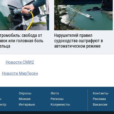
тромобиль: свобода от
Нарушителей правил
авок или головная боль
судоходства оштрафуют в
ельца
автоматическом режиме
Новости СМИ2
Новости МирТесен
Опросы
Фото
Контакты
ы
Мнения
Регионы
Реклама
ентр
Интервью
Колумнисты
Вакансии