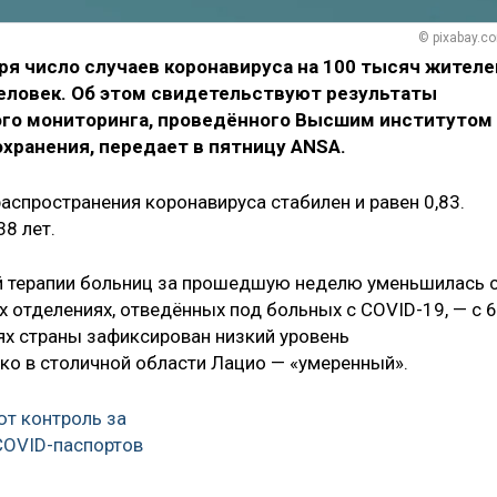
© pixabay.c
бря число случаев коронавируса на 100 тысяч жителе
человек. Об этом свидетельствуют результаты
го мониторинга, проведённого Высшим институтом
хранения, передает в пятницу ANSA.
аспространения коронавируса стабилен и равен 0,83.
8 лет.
й терапии больниц за прошедшую неделю уменьшилась 
гих отделениях, отведённых под больных с COVID-19, — с 6
тях страны зафиксирован низкий уровень
ко в столичной области Лацио — «умеренный».
ют контроль за
COVID-паспортов