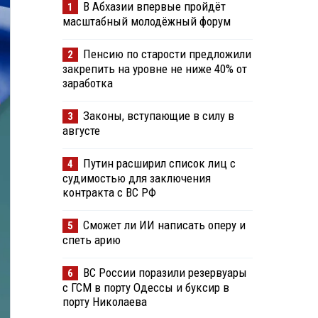
В Абхазии впервые пройдёт
1
масштабный молодёжный форум
Пенсию по старости предложили
2
закрепить на уровне не ниже 40% от
заработка
Законы, вступающие в силу в
3
августе
Путин расширил список лиц с
4
судимостью для заключения
контракта с ВС РФ
Сможет ли ИИ написать оперу и
5
спеть арию
ВС России поразили резервуары
6
с ГСМ в порту Одессы и буксир в
порту Николаева