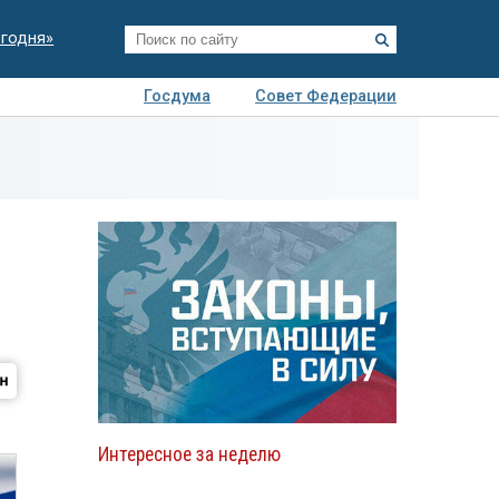
егодня»
Госдума
Совет Федерации
я
Авто
Недвижимость
Технологии
иза
Интересное за неделю