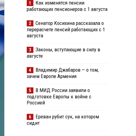
Как изменятся пенсии
1
работающих пенсионеров с 1 августа
Сенатор Косихина рассказала о
2
перерасчете пенсий работающих с 1
августа
Законы, вступающие в силу в
3
августе
Владимир Джабаров — о том,
4
зачем Европе Армения
В МИД России заявили о
5
подготовке Европы к войне с
Россией
Ереван рубит сук, на котором
6
сидит