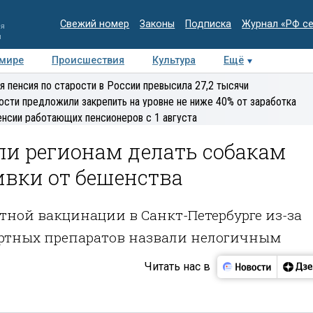
Свежий номер
Законы
Подписка
Журнал «РФ с
ия
и
 мире
Происшествия
Культура
Ещё
Медиацентр
Интервью
Колумнисты
Делова
я пенсия по старости в России превысила 27,2 тысячи
эксперт
ости предложили закрепить на уровне не ниже 40% от заработка
енсии работающих пенсионеров с 1 августа
ли регионам делать собакам
ивки от бешенства
тной вакцинации в Санкт-Петербурге из-за
ртных препаратов назвали нелогичным
Читать нас в