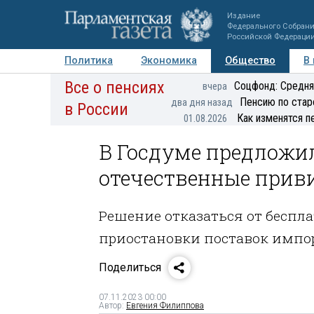
Издание
Федерального Собран
Российской Федераци
Политика
Экономика
Общество
В
Все о пенсиях
Фото
Авторы
Персоны
Мнения
Регионы
Соцфонд: Средня
вчера
Пенсию по стар
два дня назад
в России
Как изменятся п
01.08.2026
В Госдуме предложи
отечественные прив
Решение отказаться от беспла
приостановки поставок импо
Поделиться
07.11.2023 00:00
Автор:
Евгения Филиппова