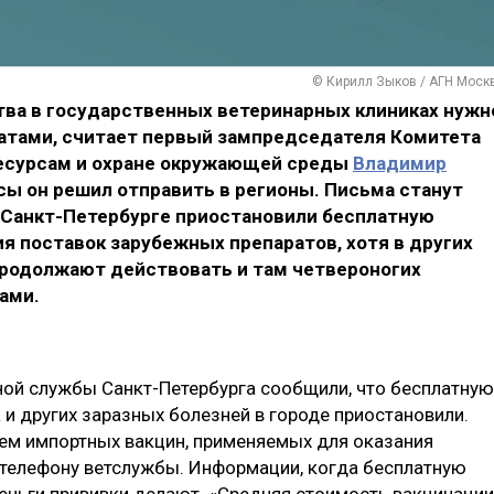
© Кирилл Зыков / АГН Моск
ва в государственных ветеринарных клиниках нужн
атами, считает первый зампредседателя Комитета
ресурсам и охране окружающей среды
Владимир
ы он решил отправить в регионы. Письма станут
в Санкт-Петербурге приостановили бесплатную
я поставок зарубежных препаратов, хотя в других
родолжают действовать и там четвероногих
ами.
ной службы Санкт-Петербурга сообщили, что бесплатную
и других заразных болезней в городе приостановили.
ием импортных вакцин, применяемых для оказания
о телефону ветслужбы. Информации, когда бесплатную
деньги прививки делают. «Средняя стоимость вакцинации