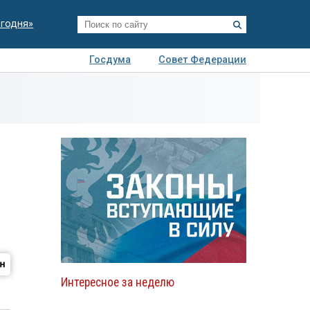
егодня»
Госдума
Совет Федерации
я
Авто
Недвижимость
Технологии
иза
Интересное за неделю